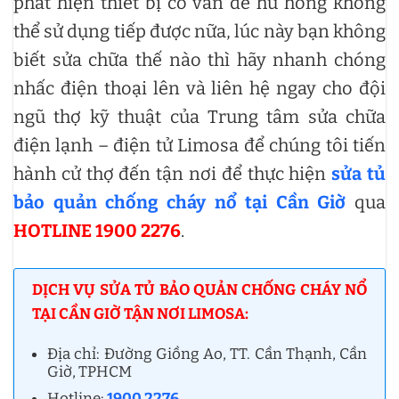
phát hiện thiết bị có vấn đề hư hỏng không
thể sử dụng tiếp được nữa, lúc này bạn không
biết sửa chữa thế nào thì hãy nhanh chóng
nhấc điện thoại lên và liên hệ ngay cho đội
ngũ thợ kỹ thuật của Trung tâm sửa chữa
điện lạnh – điện tử Limosa để chúng tôi tiến
hành cử thợ đến tận nơi để thực hiện
sửa tủ
bảo quản chống cháy nổ tại Cần Giờ
qua
HOTLINE 1900 2276
.
DỊCH VỤ SỬA TỦ BẢO QUẢN CHỐNG CHÁY NỔ
TẠI CẦN GIỜ TẬN NƠI LIMOSA:
Địa chỉ: Đường Giồng Ao, TT. Cần Thạnh, Cần
Giờ, TPHCM
Hotline:
1900 2276