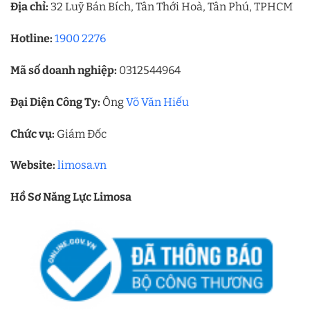
Địa chỉ:
32 Luỹ Bán Bích, Tân Thới Hoà, Tân Phú, TPHCM
Hotline:
1900 2276
Mã số doanh nghiệp:
0312544964
Đại Diện Công Ty:
Ông
Võ Văn Hiếu
Chức vụ:
Giám Đốc
Website:
limosa.vn
Hồ Sơ Năng Lực Limosa