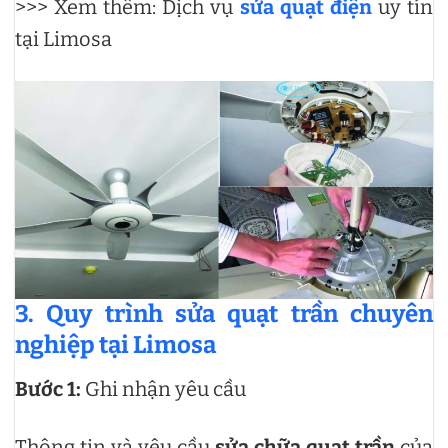
>>> Xem thêm: Dịch vụ
sửa quạt điện
uy tín
tại Limosa
3. Quy trình sửa quạt trần chuyên
nghiệp tại Limosa
Bước 1:
Ghi nhận yêu cầu
Thông tin và yêu cầu
sửa chữa quạt trần
của