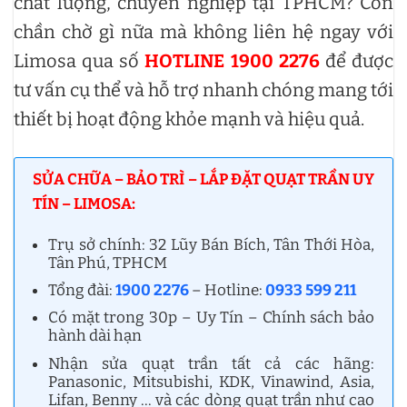
chất lượng, chuyên nghiệp tại TPHCM? Còn
chần chờ gì nữa mà không liên hệ ngay với
Limosa qua số
HOTLINE 1900 2276
để được
tư vấn cụ thể và hỗ trợ nhanh chóng mang tới
thiết bị hoạt động khỏe mạnh và hiệu quả.
SỬA CHỮA – BẢO TRÌ – LẮP ĐẶT QUẠT TRẦN UY
TÍN – LIMOSA:
Trụ sở chính: 32 Lũy Bán Bích, Tân Thới Hòa,
Tân Phú, TPHCM
Tổng đài:
1900 2276
– Hotline:
0933 599 211
Có mặt trong 30p – Uy Tín – Chính sách bảo
hành dài hạn
Nhận sửa quạt trần tất cả các hãng:
Panasonic, Mitsubishi, KDK, Vinawind, Asia,
Lifan, Benny … và các dòng quạt trần như cao