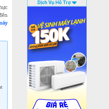
Dịch Vụ Hỗ Trợ
thực
 đến
máy
ạt