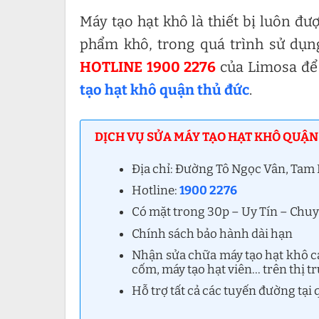
Máy tạo hạt khô là thiết bị luôn đ
phẩm khô, trong quá trình sử dụn
HOTLINE 1900 2276
của Limosa để 
tạo hạt khô quận thủ đức
.
DỊCH VỤ SỬA MÁY TẠO HẠT KHÔ QUẬN
Địa chỉ: Đường Tô Ngọc Vân, Ta
Hotline:
1900 2276
Có mặt trong 30p – Uy Tín – Chu
Chính sách bảo hành dài hạn
Nhận sửa chữa máy tạo hạt khô các
cốm, máy tạo hạt viên… trên thị t
Hỗ trợ tất cả các tuyến đường tạ