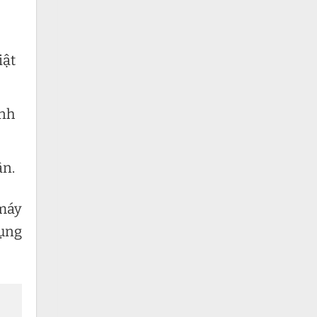
iật
ành
ân.
 máy
dụng