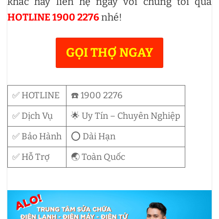
khác hãy liên hệ ngay với chúng tôi qua
HOTLINE 1900 2276
nhé!
GỌI THỢ NGAY
✅ HOTLINE
☎️ 1900 2276
✅ Dịch Vụ
🌟 Uy Tín – Chuyên Nghiệp
✅ Bảo Hành
⭕ Dài Hạn
✅ Hỗ Trợ
🌏 Toàn Quốc