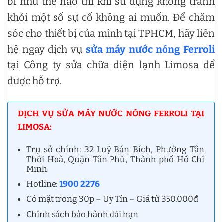
bỉ như thế nào thì khi sử dụng không tránh
khỏi một số sự cố không ai muốn. Để chăm
sóc cho thiết bị của mình tại TPHCM, hãy liên
hệ ngay dịch vụ
sửa máy nước nóng Ferroli
tại Công ty sửa chữa điện lạnh Limosa để
được hỗ trợ.
DỊCH VỤ SỬA MÁY NƯỚC NÓNG FERROLI TẠI
LIMOSA:
Trụ sở chính: 32 Luỹ Bán Bích, Phường Tân
Thới Hoà, Quận Tân Phú, Thành phố Hồ Chí
Minh
Hotline:
1900 2276
Có mặt trong 30p – Uy Tín – Giá từ 350.000đ
Chính sách bảo hành dài hạn