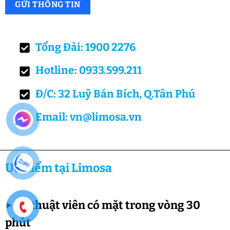
Tổng Đài: 1900 2276
Hotline: 0933.599.211
Đ/C: 32 Luỹ Bán Bích, Q.Tân Phú
Email: vn@limosa.vn
Ưu điểm tại Limosa
▶
Kỹ thuật viên có mặt trong vòng 30
phút