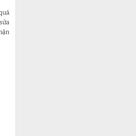
 quá
 sửa
nhận