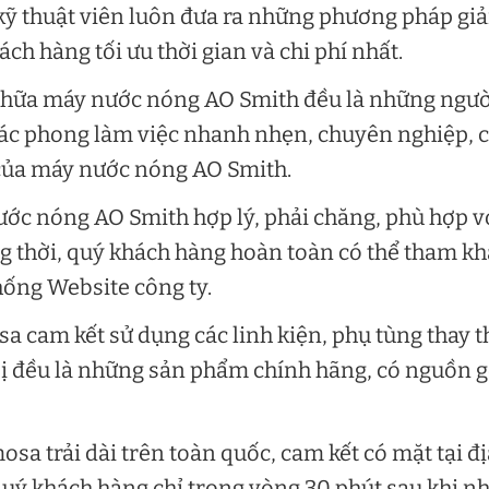
 kỹ thuật viên luôn đưa ra những phương pháp giả
ch hàng tối ưu thời gian và chi phí nhất.
a chữa máy nước nóng AO Smith đều là những ngườ
Tác phong làm việc nhanh nhẹn, chuyên nghiệp, 
 của máy nước nóng AO Smith.
ước nóng AO Smith hợp lý, phải chăng, phù hợp v
ng thời, quý khách hàng hoàn toàn có thể tham k
hống Website công ty.
a cam kết sử dụng các linh kiện, phụ tùng thay t
 bị đều là những sản phẩm chính hãng, có nguồn 
sa trải dài trên toàn quốc, cam kết có mặt tại đị
quý khách hàng chỉ trong vòng 30 phút sau khi n