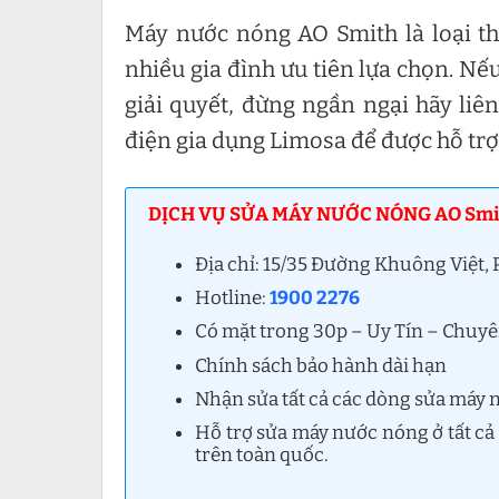
Máy nước nóng AO Smith là loại thi
nhiều gia đình ưu tiên lựa chọn. Nế
giải quyết, đừng ngần ngại hãy li
điện gia dụng Limosa để được hỗ tr
DỊCH VỤ SỬA MÁY NƯỚC NÓNG AO Smit
Địa chỉ: 15/35 Đường Khuông Việt
Hotline:
1900 2276
Có mặt trong 30p – Uy Tín – Chuy
Chính sách bảo hành dài hạn
Nhận sửa tất cả các dòng sửa máy 
Hỗ trợ sửa máy nước nóng ở tất cả
trên toàn quốc.