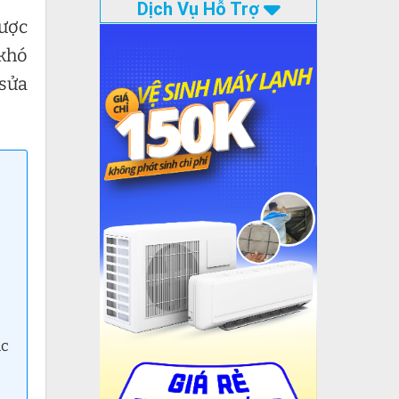
Dịch Vụ Hỗ Trợ
được
 khó
sửa
ác