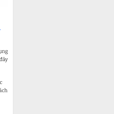
h
dụng
 đây
c
hách