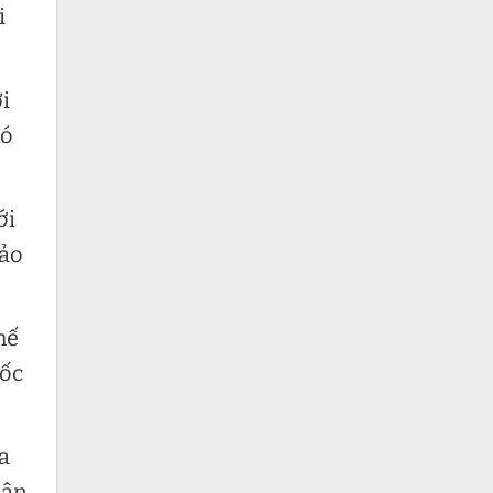
i
i
có
ới
hảo
hế
gốc
a
hận