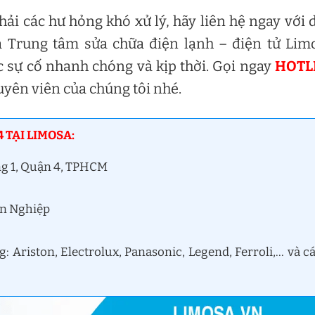
i các hư hỏng khó xử lý, hãy liên hệ ngay với 
 Trung tâm sửa chữa điện lạnh – điện tử Lim
c sự cố nhanh chóng và kịp thời. Gọi ngay
HOTL
uyên viên của chúng tôi nhé.
 TẠI LIMOSA:
ng 1, Quận 4, TPHCM
ên Nghiệp
Ariston, Electrolux, Panasonic, Legend, Ferroli,… và c