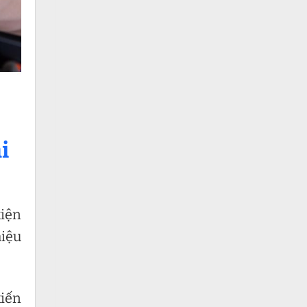
i
kiện
hiệu
kiến