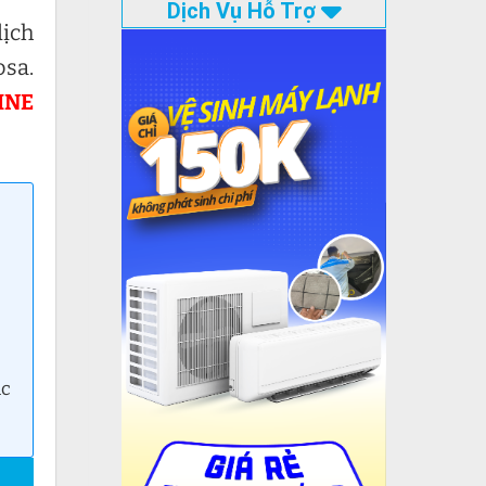
Dịch Vụ Hỗ Trợ
dịch
osa.
INE
ác