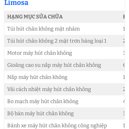
Limosa
HẠNG MỤC SỬA CHỮA
Đ
Túi hút chân không mặt nhám
10
Túi hút chân không 2 mặt trơn hàng loại 1
20
Motor máy hút chân không
3.
Gioăng cao su nắp máy hút chân không
62
Nắp máy hút chân không
1.
Vải cách nhiệt máy hút chân không
20
Bo mạch máy hút chân không
45
Bộ bàn máy hút chân không
34
Bánh xe máy hút chân không công nghiệp
15