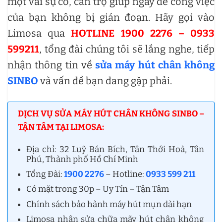
một vài sự cố, cần trợ giúp ngay để công việc
của bạn không bị gián đoạn. Hãy gọi vào
Limosa qua
HOTLINE 1900 2276 – 0933
599211
, tổng đài chúng tôi sẽ lắng nghe, tiếp
nhận thông tin về
sửa máy hút chân không
SINBO
và vấn đề bạn đang gặp phải.
DỊCH VỤ SỬA MÁY HÚT CHÂN KHÔNG SINBO –
TẬN TÂM TẠI LIMOSA:
Địa chỉ: 32 Luỹ Bán Bích, Tân Thới Hoà, Tân
Phú, Thành phố Hồ Chí Minh
Tổng Đài:
1900 2276
– Hotline:
0933 599 211
Có mặt trong 30p – Uy Tín – Tận Tâm
Chính sách bảo hành máy hút mụn dài hạn
Limosa nhận sửa chữa mãy hút chân không