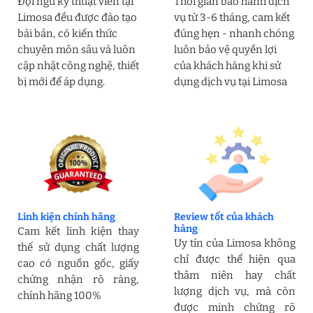
Đội ngũ kỹ thuật viên tại
Thời gian bảo hành dịch
Limosa đều được đào tạo
vụ từ 3-6 tháng, cam kết
bài bản, có kiến thức
đúng hẹn - nhanh chóng
chuyên môn sâu và luôn
luôn bảo vệ quyền lợi
cập nhật công nghệ, thiết
của khách hàng khi sử
bị mới để áp dụng.
dụng dịch vụ tại Limosa
Linh kiện chính hãng
Review tốt của khách
hàng
Cam kết linh kiện thay
Uy tín của Limosa không
thế sử dụng chất lượng
chỉ được thể hiện qua
cao có nguồn gốc, giấy
thâm niên hay chất
chứng nhận rõ ràng,
lượng dịch vụ, mà còn
chính hãng 100%
được minh chứng rõ