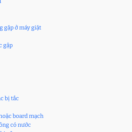
n
g gặp ở máy giặt
ặc gập
c bị tắc
c hoặc board mạch
hông có nước