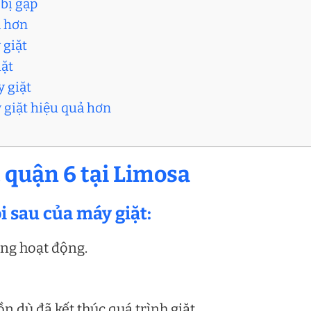
 bị gập
ả hơn
 giặt
iặt
y giặt
y giặt hiệu quả hơn
t quận 6 tại Limosa
i sau của máy giặt:
ông hoạt động.
n dù đã kết thúc quá trình giặt.