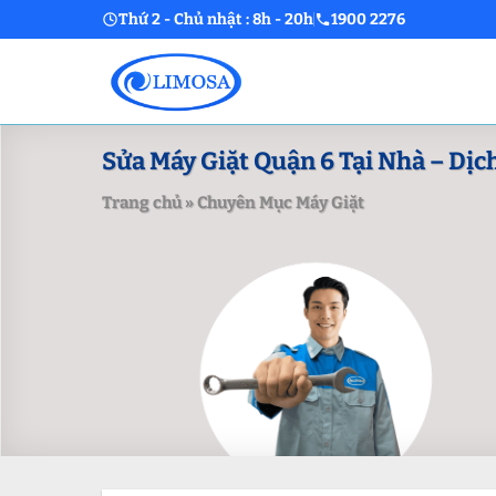
Skip
Thứ 2 - Chủ nhật : 8h - 20h
1900 2276
to
content
Sửa Máy Giặt Quận 6 Tại Nhà – Dịch
Trang chủ
»
Chuyên Mục Máy Giặt