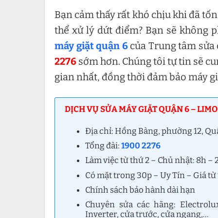
Bạn cảm thấy rất khó chịu khi đã tố
thể xử lý dứt điểm? Bạn sẽ không 
máy giặt quận 6
của Trung tâm sửa 
2276
sớm hơn. Chúng tôi tự tin sẽ cu
gian nhất, đồng thời đảm bảo máy giặ
DỊCH VỤ SỬA MÁY GIẶT QUẬN 6 – LIMO
Địa chỉ: Hồng Bàng, phường 12, Q
Tổng đài:
1900 2276
Làm việc từ thứ 2 – Chủ nhật: 8h –
Có mặt trong 30p – Uy Tín – Giá từ
Chính sách bảo hành dài hạn
Chuyên sửa các hãng: Electrolu
Inverter, cửa trước, cửa ngang,…