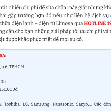
n rất nhiều chi phí để sửa chữa máy giặt nhưng k
phải gặp trường hợp đó nếu như liên hệ dịch vụ
chữa điện lạnh – điện tử Limosa qua
HOTLINE 1
ng cấp cho bạn những giải pháp tối ưu chi phí và 
t được khắc phục triệt để mọi sự cố.
SA:
uận 6, TPHCM
 20h
 150.000đ
x, Toshiba, LG, Samsung, Panasonic, Sanyo,… Các dò