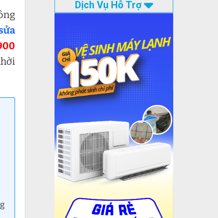
Dịch Vụ Hỗ Trợ
hông
sửa
900
thời
ng