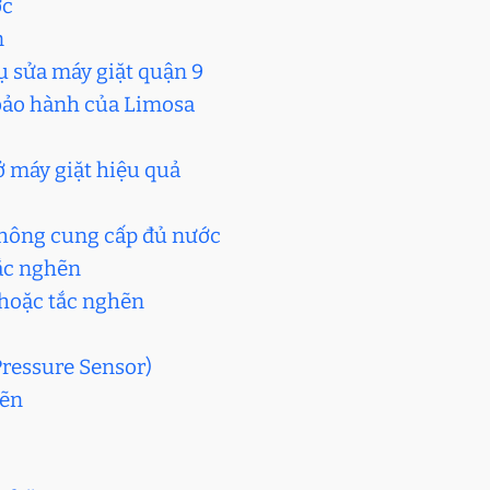
ớc
n
ụ sửa máy giặt quận 9
 bảo hành của Limosa
ở máy giặt hiệu quả
c không cung cấp đủ nước
tắc nghẽn
n hoặc tắc nghẽn
Pressure Sensor)
hẽn