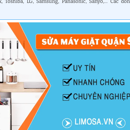
x, Toshiba, LG, Samsung, Panasonic, Sanyo,… Các dò