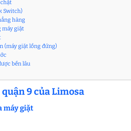
 chặt
ck Switch)
thẳng hàng
g máy giặt
t
ên (máy giặt lồng đứng)
ước
 được bền lâu
t quận 9 của Limosa
a máy giặt