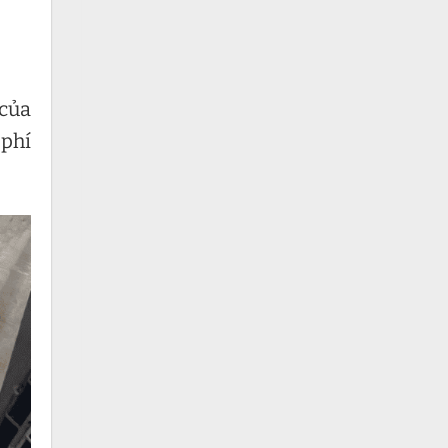
 của
 phí