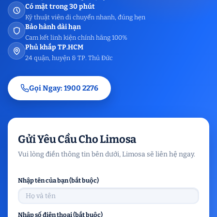
Có mặt trong 30 phút
Kỹ thuật viên di chuyển nhanh, đúng hẹn
Bảo hành dài hạn
Cam kết linh kiện chính hãng 100%
Phủ khắp TP.HCM
24 quận, huyện & TP. Thủ Đức
Gọi Ngay: 1900 2276
Gửi Yêu Cầu Cho Limosa
Vui lòng điền thông tin bên dưới, Limosa sẽ liên hệ ngay.
Nhập tên của bạn (bắt buộc)
Nhập số điện thoại (bắt buộc)