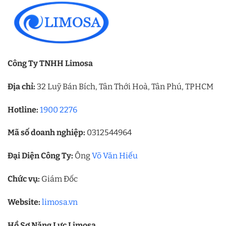
Công Ty TNHH Limosa
Địa chỉ:
32 Luỹ Bán Bích, Tân Thới Hoà, Tân Phú, TPHCM
Hotline:
1900 2276
Mã số doanh nghiệp:
0312544964
Đại Diện Công Ty:
Ông
Võ Văn Hiếu
Chức vụ:
Giám Đốc
Website:
limosa.vn
Hồ Sơ Năng Lực Limosa