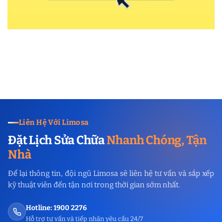
Liên Hệ Với Limosa
Đặt Lịch Sửa Chữa
Nhanh Chóng, Tận
Nhà
Để lại thông tin, đội ngũ Limosa sẽ liên hệ tư vấn và sắp xếp
kỹ thuật viên đến tận nơi trong thời gian sớm nhất.
Hotline: 1900 2276
Hỗ trợ tư vấn và tiếp nhận yêu cầu 24/7