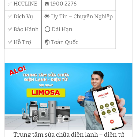
✅ HOTLINE
☎️ 1900 2276
✅ Dịch Vụ
🌟 Uy Tín – Chuyên Nghiệp
✅ Bảo Hành
⭕ Dài Hạn
✅ Hỗ Trợ
🌏 Toàn Quốc
Trung tâm sửa chữa điện lạnh – điện tử