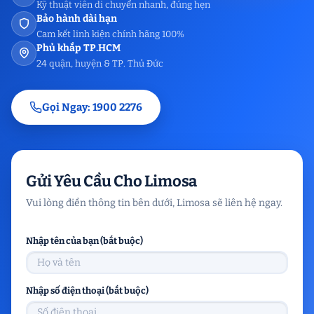
Kỹ thuật viên di chuyển nhanh, đúng hẹn
Bảo hành dài hạn
Cam kết linh kiện chính hãng 100%
Phủ khắp TP.HCM
24 quận, huyện & TP. Thủ Đức
Gọi Ngay: 1900 2276
Gửi Yêu Cầu Cho Limosa
Vui lòng điền thông tin bên dưới, Limosa sẽ liên hệ ngay.
Nhập tên của bạn (bắt buộc)
Nhập số điện thoại (bắt buộc)