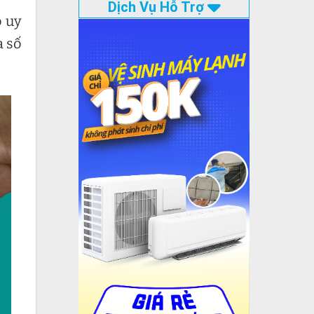
Dịch Vụ Hỗ Trợ
o uy
a số