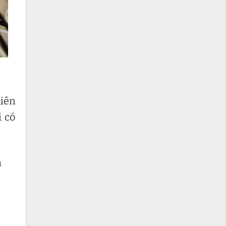
hiên
i có
a