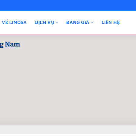
VỀ LIMOSA
DỊCH VỤ
BẢNG GIÁ
LIÊN HỆ
ng Nam