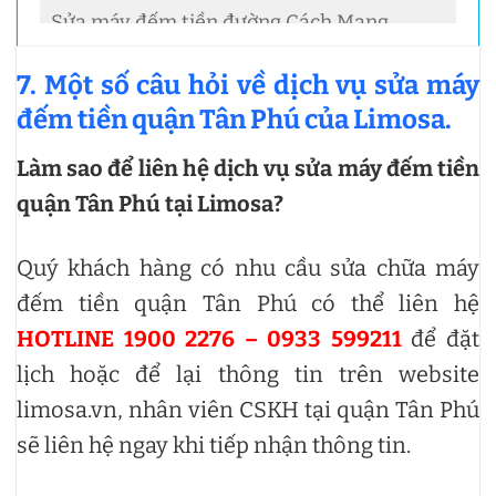
Sửa máy đếm tiền đường Cách Mạng
Sửa máy đếm tiền đường Cách Mạng Tháng 8
7. Một số câu hỏi về dịch vụ sửa máy
Sửa máy đếm tiền đường Cao thế
đếm tiền quận Tân Phú của Limosa.
Sửa máy đếm tiền đường Cao Văn ngọc
Làm sao để liên hệ dịch vụ sửa máy đếm tiền
quận Tân Phú tại Limosa?
Sửa máy đếm tiền đường Cầu Xéo
Sửa máy đếm tiền đường Cây Keo
Quý khách hàng có nhu cầu sửa chữa máy
Sửa máy đếm tiền đường Chân Lý
đếm tiền quận Tân Phú có thể liên hệ
HOTLINE 1900 2276 – 0933 599211
để đặt
Sửa máy đếm tiền đường Chế Lan Viên
lịch hoặc để lại thông tin trên website
Sửa máy đếm tiền đường Chu Thiên
limosa.vn, nhân viên CSKH tại quận Tân Phú
Sửa máy đếm tiền đường Chu Văn An
sẽ liên hệ ngay khi tiếp nhận thông tin.
Sửa máy đếm tiền đường Cộng Hòa 3