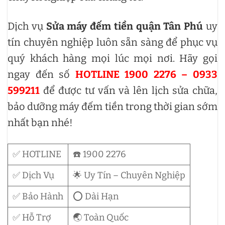
Sửa máy đếm tiền đường Đô Đốc Long
Sửa máy đếm tiền đường Đô Đốc Thủ
Dịch vụ
Sửa máy đếm tiền quận Tân Phú
uy
tín chuyên nghiệp luôn sẵn sàng để phục vụ
Sửa máy đếm tiền đường Đỗ Đức Dục
quý khách hàng mọi lúc mọi nơi. Hãy gọi
Sửa máy đếm tiền đường Đỗ Nhuận
ngay đến số
HOTLINE 1900 2276 – 0933
Sửa máy đếm tiền đường Đỗ Thị Tâm
599211
để được tư vấn và lên lịch sửa chữa,
bảo dưỡng máy đếm tiền trong thời gian sớm
Sửa máy đếm tiền đường Đỗ Thừa Luông
nhất bạn nhé!
Sửa máy đếm tiền đường Đỗ Thừa Tự
Sửa máy đếm tiền đường Đoàn Giỏi
✅ HOTLINE
☎️ 1900 2276
Sửa máy đếm tiền đường Đoàn Hồng Phước
✅ Dịch Vụ
🌟 Uy Tín – Chuyên Nghiệp
Sửa máy đếm tiền đường Đoàn Kết
✅ Bảo Hành
⭕ Dài Hạn
Sửa máy đếm tiền đường Độc Lập
✅ Hỗ Trợ
🌏 Toàn Quốc