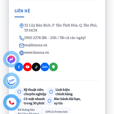
LIÊN HỆ
32 Lũy Bán Bích, P. Tân Thới Hòa, Q. Tân Phú,
TP.HCM
1900 2276 (8h - 20h | Tất cả các ngày)
vn@limosa.vn
www.limosa.vn
Zalo
Kỹ thuật viên
Linh kiện
chuyên nghiệp
chính hãng
Có mặt nhanh
Bảo hành dài hạn,
trong 30 phút
uy tín
Đã thông báo
DMCA Protected
Bộ Công Thương