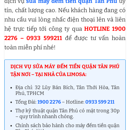
dịch vụ
sửa máy đếm tiền quận Tân Phú
uy
tín, chất lượng cao. Nếu khách hàng đang có
nhu cầu vui lòng nhấc điện thoại lên và liên
hệ trực tiếp tới công ty qua
HOTLINE 1900
2276 – 0933 599211
để được tư vấn hoàn
toàn miễn phí nhé!
DỊCH VỤ SỬA MÁY ĐẾM TIỀN QUẬN TÂN PHÚ
TẬN NƠI – TẠI NHÀ CỦA LIMOSA:
Địa chỉ: 32 Lũy Bán Bích, Tân Thới Hòa, Tân
Phú, TPHCM
Tổng Đài:
1900 2276
– Hotline:
0933 599 211
Thợ kỹ thuật quận Tân Phú có mặt trong 30p
– quy trình nhanh chóng.
Chính sách bảo hành cho máy đếm tiền quận