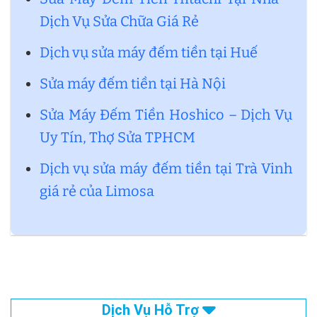
Dịch Vụ Sửa Chữa Giá Rẻ
Sửa máy đếm tiền đường C8
Dịch vụ sửa máy đếm tiền tại Huế
Sửa máy đếm tiền đường CC1
Sửa máy đếm tiền tại Hà Nội
Sửa máy đếm tiền đường CC2
Sửa máy đếm tiền đường CC3
Sửa Máy Đếm Tiền Hoshico – Dịch Vụ
Uy Tín, Thợ Sửa TPHCM
Sửa máy đếm tiền đường CC4
Dịch vụ sửa máy đếm tiền tại Trà Vinh
Sửa máy đếm tiền đường CC5
giá rẻ của Limosa
Sửa máy đếm tiền đường CN 11
Sửa máy đếm tiền đường CN 13
Sửa máy đếm tiền đường CN 6
Sửa máy đếm tiền đường CN1
Dịch Vụ Hỗ Trợ