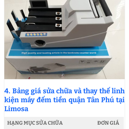
4. Bảng giá sửa chữa và thay thế linh
kiện máy đếm tiền quận Tân Phú tại
Limosa
HẠNG MỤC SỬA CHỮA
ĐƠN GIÁ