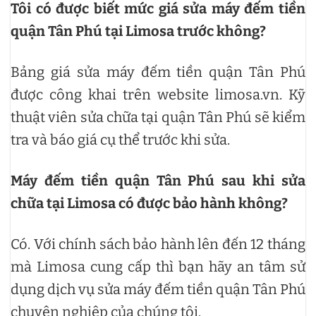
Tôi có được biết mức giá sửa máy đếm tiền
Sửa máy đếm tiền đường Đàm Thận Huy
quận Tân Phú tại Limosa trước không?
Sửa máy đếm tiền đường Dân Chủ
Bảng giá sửa máy đếm tiền quận Tân Phú
Sửa máy đếm tiền đường Dân Tộc
được công khai trên website limosa.vn. Kỹ
Sửa máy đếm tiền đường Điện Cao Thế
thuật viên sửa chữa tại quận Tân Phú sẽ kiểm
tra và báo giá cụ thể trước khi sửa.
Sửa máy đếm tiền đường Diệp Minh Châu
Sửa máy đếm tiền đường Đinh Liệt
Máy đếm tiền quận Tân Phú sau khi sửa
Sửa máy đếm tiền đường Đỗ Bí
chữa tại Limosa có được bảo hành không?
Sửa máy đếm tiền đường Đỗ Công Tường
Có. Với chính sách bảo hành lên đến 12 tháng
Sửa máy đếm tiền đường Đô Đốc Chấn
mà Limosa cung cấp thì bạn hãy an tâm sử
dụng dịch vụ sửa máy đếm tiền quận Tân Phú
Sửa máy đếm tiền đường Đô Đốc Lộc
chuyên nghiệp của chúng tôi.