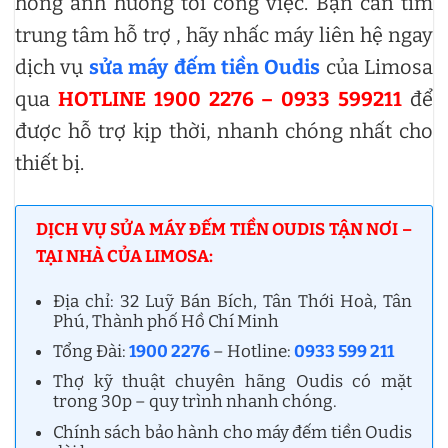
hỏng ảnh hưởng tới công việc. Bạn cần tìm
trung tâm hỗ trợ , hãy nhấc máy liên hệ ngay
dịch vụ
sửa máy đếm tiền Oudis
của Limosa
qua
HOTLINE 1900 2276 – 0933 599211
để
được hỗ trợ kịp thời, nhanh chóng nhất cho
thiết bị.
DỊCH VỤ SỬA MÁY ĐẾM TIỀN OUDIS TẬN NƠI –
TẠI NHÀ CỦA LIMOSA:
Địa chỉ: 32 Luỹ Bán Bích, Tân Thới Hoà, Tân
Phú, Thành phố Hồ Chí Minh
Tổng Đài:
1900 2276
– Hotline:
0933 599 211
Thợ kỹ thuật chuyên hãng Oudis có mặt
trong 30p – quy trình nhanh chóng.
Chính sách bảo hành cho máy đếm tiền Oudis