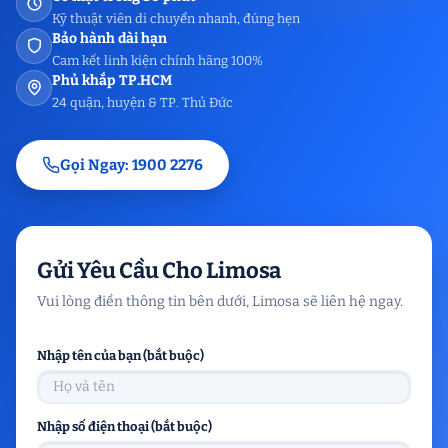
Kỹ thuật viên di chuyển nhanh, đúng hẹn
Bảo hành dài hạn
Cam kết linh kiện chính hãng 100%
Phủ khắp TP.HCM
24 quận, huyện & TP. Thủ Đức
Gọi Ngay: 1900 2276
Gửi Yêu Cầu Cho Limosa
Vui lòng điền thông tin bên dưới, Limosa sẽ liên hệ ngay.
Nhập tên của bạn (bắt buộc)
Nhập số điện thoại (bắt buộc)