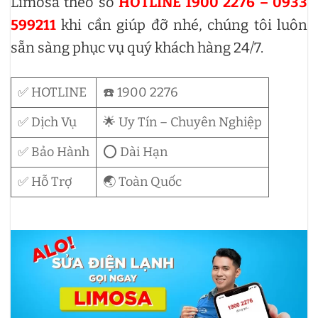
Limosa theo số
HOTLINE 1900 2276 – 0933
599211
khi cần giúp đỡ nhé, chúng tôi luôn
sẵn sàng phục vụ quý khách hàng 24/7.
✅ HOTLINE
☎️ 1900 2276
✅ Dịch Vụ
🌟 Uy Tín – Chuyên Nghiệp
✅ Bảo Hành
⭕ Dài Hạn
✅ Hỗ Trợ
🌏 Toàn Quốc