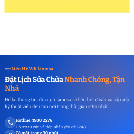
Liên Hệ Với Limosa
Đặt Lịch Sửa Chữa
Nhanh Chóng, Tận
Nhà
Để lại thông tin, đội ngũ Limosa sẽ liên hệ tư vấn và sắp xếp
kỹ thuật viên đến tận nơi trong thời gian sớm nhất.
Hotline: 1900 2276
Hỗ trợ tư vấn và tiếp nhận yêu cầu 24/7
Có mặt trong 30 phút