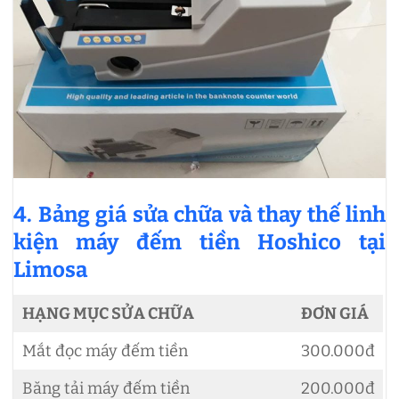
4. Bảng giá sửa chữa và thay thế linh
kiện máy đếm tiền Hoshico tại
Limosa
HẠNG MỤC SỬA CHỮA
ĐƠN GIÁ
Mắt đọc máy đếm tiền
300.000đ
Băng tải máy đếm tiền
200.000đ