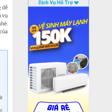
Dịch Vụ Hỗ Trợ
g dễ
h vụ
nhé.
của
ất
ác