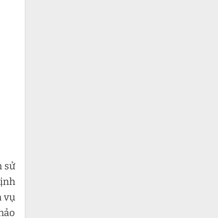
h sử
định
h vụ
 hảo