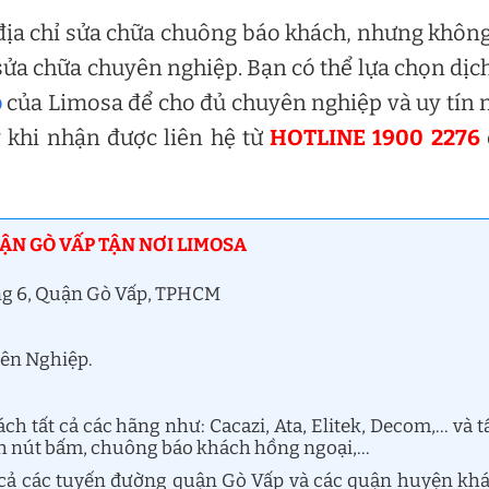
địa chỉ sửa chữa chuông báo khách, nhưng khôn
ửa chữa chuyên nghiệp. Bạn có thể lựa chọn dịc
p
của Limosa để cho đủ chuyên nghiệp và uy tín 
y khi nhận được liên hệ từ
HOTLINE 1900 2276
N GÒ VẤP TẬN NƠI LIMOSA
ng 6, Quận Gò Vấp, TPHCM
yên Nghiệp.
 tất cả các hãng như: Cacazi, Ata, Elitek, Decom,… và t
ch nút bấm, chuông báo khách hồng ngoại,…
cả các tuyến đường quận Gò Vấp và các quận huyện kh