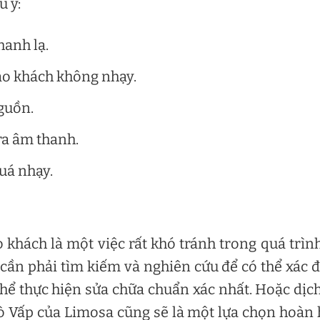
 ý:
hanh lạ.
áo khách không nhạy.
guồn.
a âm thanh.
uá nhạy.
o khách là một việc rất khó tránh trong quá trìn
ần phải tìm kiếm và nghiên cứu để có thể xác 
hể thực hiện sửa chữa chuẩn xác nhất. Hoặc dịc
 Vấp của Limosa cũng sẽ là một lựa chọn hoàn