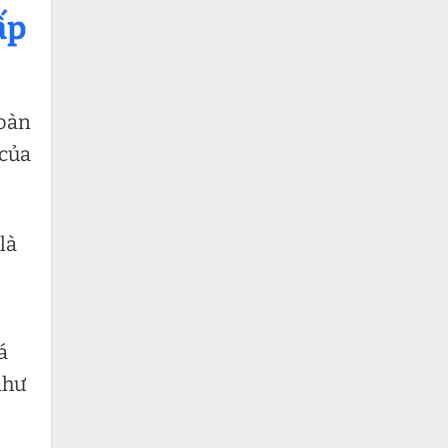
ấp
hoàn
của
là
á
như