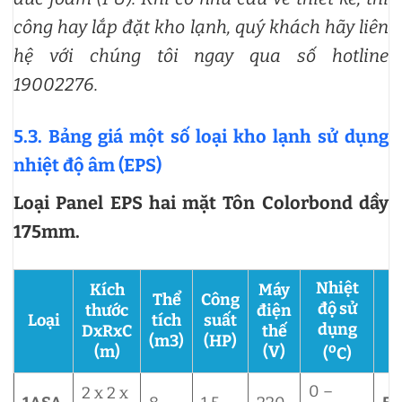
công hay lắp đặt kho lạnh, quý khách hãy liên
hệ với chúng tôi ngay qua số hotline
19002276.
5.3. Bảng giá một số loại kho lạnh sử dụng
nhiệt độ âm (EPS)
Loại Panel EPS hai mặt Tôn Colorbond dầy
175mm.
Nhiệt
Kích
Máy
Thể
Công
độ sử
thước
điện
Loại
tích
suất
dụng
DxRxC
thế
(m3)
(HP)
o
(m)
(V)
(
C)
0 –
2 x 2 x