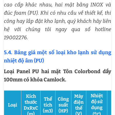
cao cấp khác nhau, hai mặt bằng INOX và
đúc foam (PU).
Khi có nhu cầu về thiết kế, thi
công hay lắp đặt kho lạnh, quý khách hãy liên
hệ với chúng tôi ngay qua số hotline
19002276.
5.4. Bảng giá một số loại kho lạnh sử dụng
nhiệt độ âm (PU)
Loại Panel PU hai mặt Tôn Colorbond dầy
100mm có khóa Camlock.
Nhiệt
Kích
Máy
Thể
Công
độ sử
thước
điện
Loại
tích
suất
dụng
DxRxC
thế
(m3)
(HP)
o
(m)
(V)
(
C)