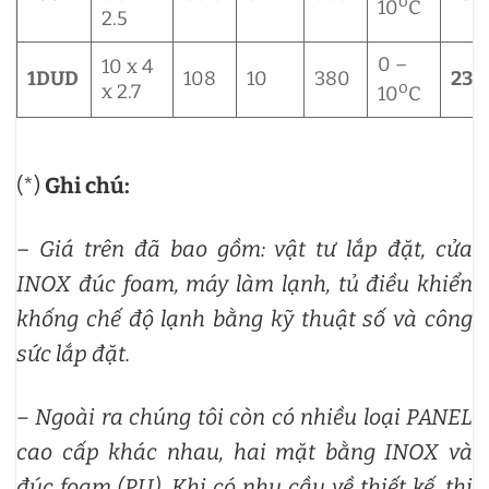
o
10
C
2.5
0 –
10 x 4
1DUD
108
10
380
237
o
x 2.7
10
C
(*)
Ghi chú:
–
Giá trên đã bao gồm: vật tư lắp đặt, cửa
INOX đúc foam, máy làm lạnh, tủ điều khiển
khống chế độ lạnh bằng kỹ thuật số và công
sức lắp đặt.
– Ngoài ra chúng tôi còn có nhiều loại PANEL
cao cấp khác nhau, hai mặt bằng INOX và
đúc foam (PU).
Khi có nhu cầu về thiết kế, thi