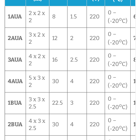
0 –
2 x 2 x
1AUA
8
1.5
220
65
o
2
(-20
C)
0 –
3 x 2 x
2AUA
12
2
220
73
o
2
(-20
C)
0 –
4 x 2 x
3AUA
16
2.5
220
85
o
2
(-20
C)
0 –
5 x 3 x
4AUA
30
4
220
11
o
2
(-20
C)
0 –
3 x 3 x
1BUA
22.5
3
220
14
o
2.5
(-20
C)
0 –
4 x 3 x
2BUA
30
4
220
15
o
2.5
(-20
C)