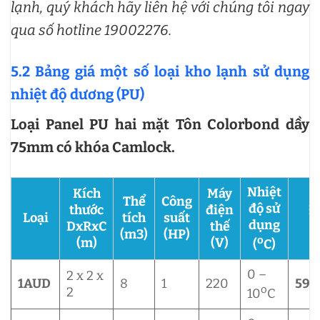
lạnh, quý khách hãy liên hệ với chúng tôi ngay
qua số hotline 19002276.
5.2 Bảng giá một số loại kho lạnh sử dụng
nhiệt độ dương (PU)
Loại Panel PU hai mặt Tôn Colorbond dầy
75mm có khóa Camlock.
Nhiệt
Kích
Máy
Thể
Công
độ sử
thước
điện
Đ
Loại
tích
suất
dụng
DxRxC
thế
(m3)
(HP)
o
(m)
(V)
(
C)
0 –
2 x 2 x
1AUD
8
1
220
59,
o
2
10
C