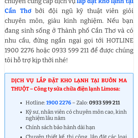
chuyên cung cấp dịch vụ
lắp đặt kho lạnh tại
Cần Thơ
bởi đội ngũ kỹ thuật viên giỏi
chuyên môn, giàu kinh nghiệm. Nếu bạn
đang sinh sống ở Thành phố Cần Thơ và có
nhu cầu, đừng ngần ngại gọi tới HOTLINE
1900 2276 hoặc 0933 599 211 để được chúng
tôi hỗ trợ kịp thời nhé!
DỊCH VỤ LẮP ĐẶT KHO LẠNH TẠI BUÔN MA
THUỘT – Công ty sửa chữa điện lạnh Limosa:
Hotline:
1900 2276
– Zalo:
0933 599 211
Kỹ sư, nhân viên có chuyên môn cao, kinh
nghiệm lâu năm
Chính sách bảo hành dài hạn
Chuyên thiết kế, thi công, lắp đặt các loại