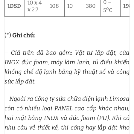
0 –
10 x 4
1DSD
108
10
380
198
o
x 2.7
5
C
(*)
Ghi chú:
–
Giá trên đã bao gồm: Vật tư lắp đặt, cửa
INOX đúc foam, máy làm lạnh, tủ điều khiển
khống chế độ lạnh bằng kỹ thuật số và công
sức lắp đặt.
– Ngoài ra Công ty sửa chữa điện lạnh Limosa
còn có nhiều loại PANEL cao cấp khác nhau,
hai mặt bằng INOX và đúc foam (PU). Khi có
nhu cầu về thiết kế, thi công hay lắp đặt kho