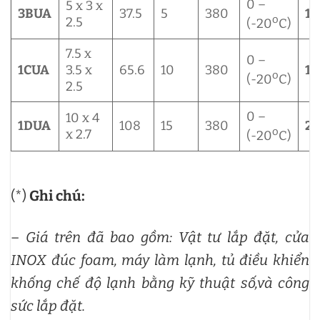
0 –
5 x 3 x
3BUA
37.5
5
380
17
o
2.5
(-20
C)
7.5 x
0 –
1CUA
3.5 x
65.6
10
380
19
o
(-20
C)
2.5
0 –
10 x 4
1DUA
108
15
380
27
o
x 2.7
(-20
C)
(*)
Ghi chú:
–
Giá trên đã bao gồm: Vật tư lắp đặt, cửa
INOX đúc foam, máy làm lạnh, tủ điều khiển
khống chế độ lạnh bằng kỹ thuật số,và công
sức lắp đặt.