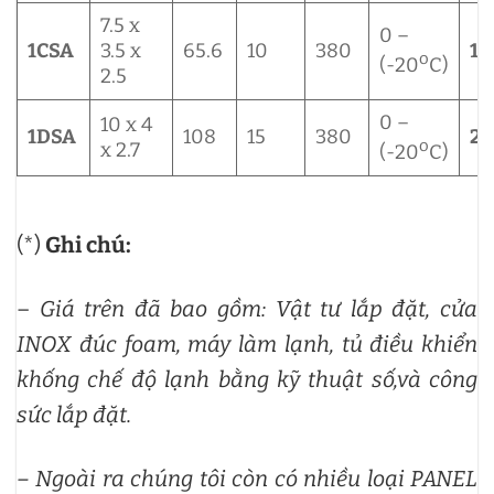
7.5 x
0 –
1CSA
3.5 x
65.6
10
380
17
o
(-20
C)
2.5
0 –
10 x 4
1DSA
108
15
380
24
o
x 2.7
(-20
C)
(*)
Ghi chú:
–
Giá trên đã bao gồm: Vật tư lắp đặt, cửa
INOX đúc foam, máy làm lạnh, tủ điều khiển
khống chế độ lạnh bằng kỹ thuật số,và công
sức lắp đặt.
– Ngoài ra chúng tôi còn có nhiều loại PANEL