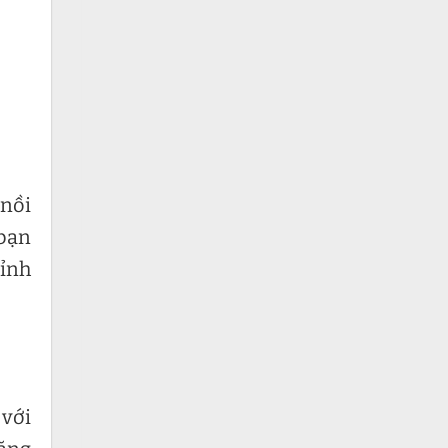
 nồi
 bạn
hỉnh
 với