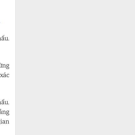
G
nấu.
từng
 xác
nấu.
oảng
gian