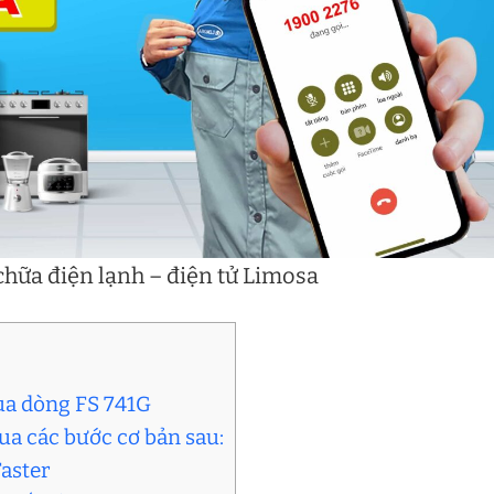
hữa điện lạnh – điện tử Limosa
qua dòng FS 741G
ua các bước cơ bản sau:
Faster