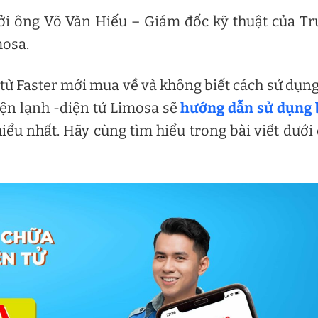
ởi ông Võ Văn Hiếu – Giám đốc kỹ thuật của T
mosa.
ừ Faster mới mua về và không biết cách sử dụng
iện lạnh -điện tử Limosa sẽ
hướng dẫn sử dụng 
ểu nhất. Hãy cùng tìm hiểu trong bài viết dưới