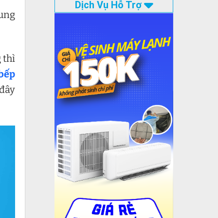
Dịch Vụ Hỗ Trợ
rung
 thì
bếp
 đây