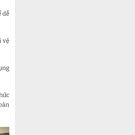
ể dễ
i vệ
dụng
Chức
hoàn