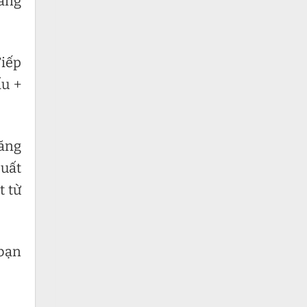
năng
Tiếp
ấu +
tăng
suất
t từ
 bạn