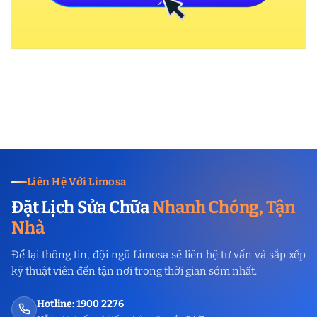
Liên Hệ Với Limosa
Đặt Lịch Sửa Chữa
Nhanh Chóng, Tận
Nhà
Để lại thông tin, đội ngũ Limosa sẽ liên hệ tư vấn và sắp xếp
kỹ thuật viên đến tận nơi trong thời gian sớm nhất.
Hotline: 1900 2276