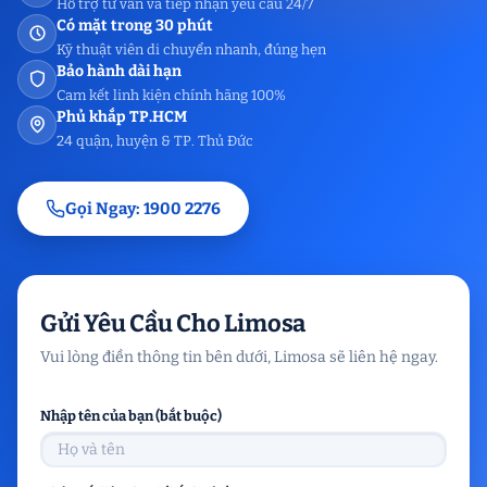
Hỗ trợ tư vấn và tiếp nhận yêu cầu 24/7
Có mặt trong 30 phút
Kỹ thuật viên di chuyển nhanh, đúng hẹn
Bảo hành dài hạn
Cam kết linh kiện chính hãng 100%
Phủ khắp TP.HCM
24 quận, huyện & TP. Thủ Đức
Gọi Ngay: 1900 2276
Gửi Yêu Cầu Cho Limosa
Vui lòng điền thông tin bên dưới, Limosa sẽ liên hệ ngay.
Nhập tên của bạn (bắt buộc)