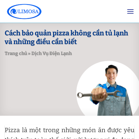
Skip
to
content
Cách bảo quản pizza không cần tủ lạnh
và những điều cần biết
Trang chủ
»
Dịch Vụ Điện Lạnh
Pizza là một trong những món ăn được yêu