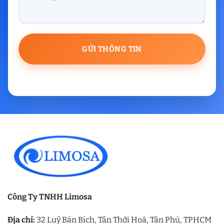
Công Ty TNHH Limosa
Địa chỉ:
32 Luỹ Bán Bích, Tân Thới Hoà, Tân Phú, TPHCM