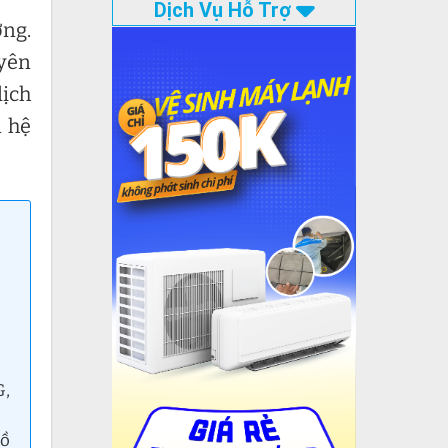
Dịch Vụ Hỗ Trợ
ỡng.
uyên
dịch
n hệ
G,
Hồ