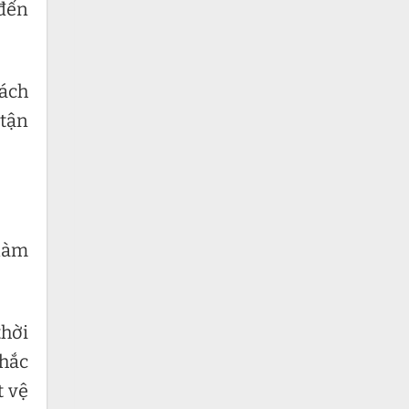
 đến
hách
 tận
 làm
thời
nhắc
t vệ