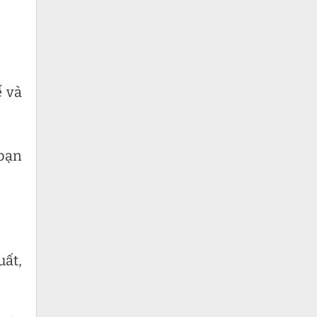
ế và
 bạn
uất,