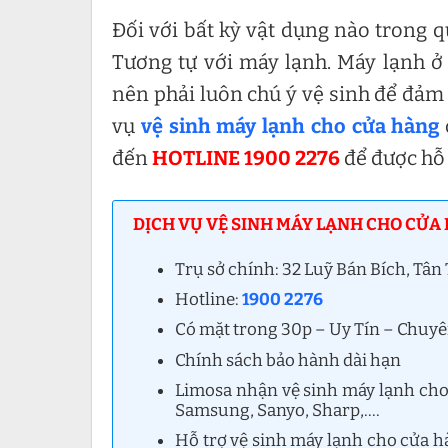
Đối với bất kỳ vật dụng nào trong q
Tương tự với máy lạnh. Máy lạnh ở
nên phải luôn chú ý vệ sinh để đảm
vụ
vệ sinh máy lạnh cho cửa hàng
đến
HOTLINE 1900 2276
để được hỗ t
DỊCH VỤ VỆ SINH MÁY LẠNH CHO CỬA
Trụ sở chính: 32 Luỹ Bán Bích, Tâ
Hotline:
1900 2276
Có mặt trong 30p – Uy Tín – Chuy
Chính sách bảo hành dài hạn
Limosa nhận vệ sinh máy lạnh cho 
Samsung, Sanyo, Sharp,….
Hỗ trợ vệ sinh máy lạnh cho cửa h