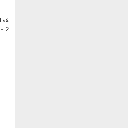
4 và
 – 2