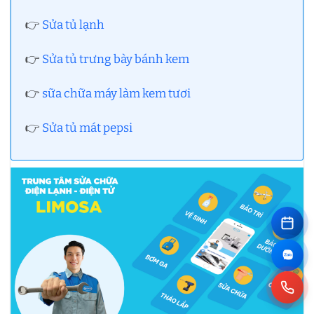
👉
Sửa tủ lạnh
👉
Sửa tủ trưng bày bánh kem
👉
sữa chữa máy làm kem tươi
👉
Sửa tủ mát pepsi