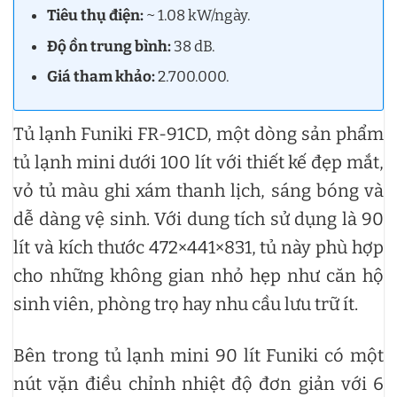
Tiêu thụ điện:
~ 1.08 kW/ngày.
Độ ồn trung bình:
38 dB.
Giá tham khảo:
2.700.000.
Tủ lạnh Funiki FR-91CD, một dòng sản phẩm
tủ lạnh mini dưới 100 lít với thiết kế đẹp mắt,
vỏ tủ màu ghi xám thanh lịch, sáng bóng và
dễ dàng vệ sinh. Với dung tích sử dụng là 90
lít và kích thước 472×441×831, tủ này phù hợp
cho những không gian nhỏ hẹp như căn hộ
sinh viên, phòng trọ hay nhu cầu lưu trữ ít.
Bên trong tủ lạnh mini 90 lít Funiki có một
nút vặn điều chỉnh nhiệt độ đơn giản với 6