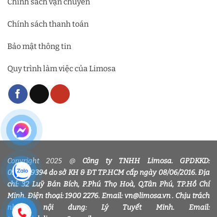
Chính sách vận chuyển
Chính sách thanh toán
Bảo mật thông tin
Quy trình làm việc của Limosa
Copyright 2025 @
Công ty TNHH Limosa. GPDKKD:
0318339394 do sở KH & ĐT TP.HCM cấp ngày 08/06/2016. Địa
chỉ: 32 Luỹ Bán Bích, P.Phú Thọ Hoà, Q.Tân Phú, TP.Hồ Chí
Minh. Điện thoại: 1900 2276. Email: vn@limosa.vn . Chịu trách
nhiệm nội dung: Lý Tuyết Minh. Email: