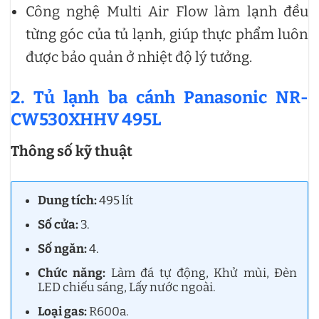
Công nghệ Multi Air Flow làm lạnh đều
từng góc của tủ lạnh, giúp thực phẩm luôn
được bảo quản ở nhiệt độ lý tưởng.
2. Tủ lạnh ba cánh Panasonic NR-
CW530XHHV 495L
Thông số kỹ thuật
Dung tích:
495 lít
Số cửa:
3.
Số ngăn:
4.
Chức năng:
Làm đá tự động, Khử mùi, Đèn
LED chiếu sáng, Lấy nước ngoài.
Loại gas:
R600a.