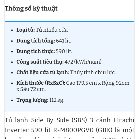
Thông số kỹ thuật
Loại tủ:
Tủ nhiều cửa
Dung tích tổng:
641 lít.
Dung tích thực:
590 lít.
Công suất tiêu thụ:
472 (kWh/năm).
Chất liệu cửa tủ lạnh:
Thủy tinh chịu lực.
Kích thước (RxSxC):
Cao 179.5 cm x Rộng 92cm
x Sâu 72 cm.
Trọng lượng:
112 kg.
Tủ lạnh Side By Side (SBS) 3 cánh Hitachi
Inverter 590 lít R-M800PGV0 (GBK) là một