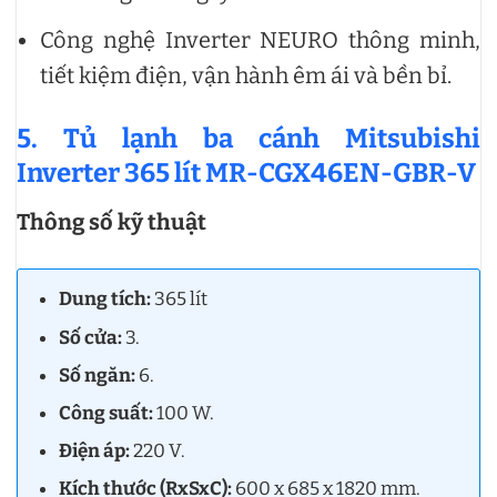
Công nghệ Inverter NEURO thông minh,
tiết kiệm điện, vận hành êm ái và bền bỉ.
5. Tủ lạnh ba cánh Mitsubishi
Inverter 365 lít MR-CGX46EN-GBR-V
Thông số kỹ thuật
Dung tích:
365 lít
Số cửa:
3.
Số ngăn:
6.
Công suất:
100 W.
Điện áp:
220 V.
Kích thước (RxSxC):
600 x 685 x 1820 mm.