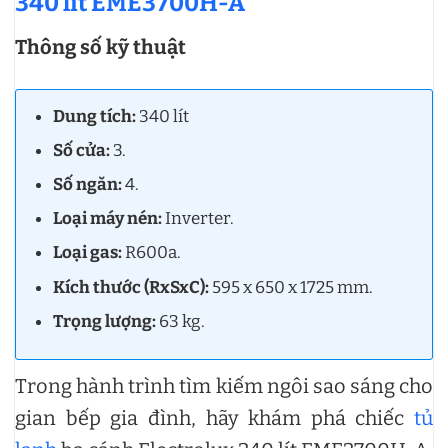
340 lít EME3700H-A
Thông số kỹ thuật
Dung tích:
340 lít
Số cửa:
3.
Số ngăn:
4.
Loại máy nén:
Inverter.
Loại gas:
R600a.
Kích thước (RxSxC):
595 x 650 x 1725 mm.
Trọng lượng:
63 kg.
Trong hành trình tìm kiếm ngôi sao sáng cho
gian bếp gia đình, hãy khám phá chiếc
tủ