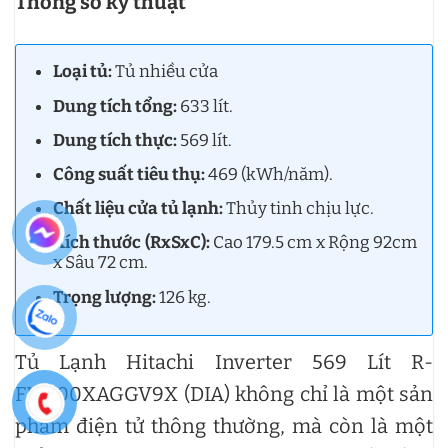
Thông số kỹ thuật
Loại tủ:
Tủ nhiều cửa
Dung tích tổng:
633 lít.
Dung tích thực:
569 lít.
Công suất tiêu thụ:
469 (kWh/năm).
Chất liệu cửa tủ lạnh:
Thủy tinh chịu lực.
Kích thước (RxSxC):
Cao 179.5 cm x Rộng 92cm
x Sâu 72 cm.
Trọng lượng:
126 kg.
Tủ Lạnh Hitachi Inverter 569 Lít R-
FM800XAGGV9X (DIA) không chỉ là một sản
phẩm điện tử thông thường, mà còn là một