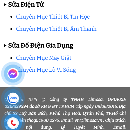
▶
Sửa Điện Tử
Chuyên Mục Thiết Bị Tin Học
Chuyên Mục Thiết Bị Âm Thanh
▶
Sửa Đồ Điện Gia Dụng
Chuyên Mục Máy Giặt
Chuyên Mục Lò Vi Sóng
Copyright 2025 @
Công ty TNHH Limosa. GPDKKD:
0318339394 do sở KH & ĐT TP.HCM cấp ngày 08/06/2016. Địa
chỉ: 32 Luỹ Bán Bích, P.Phú Thọ Hoà, Q.Tân Phú, TP.Hồ Chí
Minh. Điện thoại: 1900 2276. Email: vn@limosa.vn . Chịu trách
nhiệm nội dung: Lý Tuyết Minh. Email: