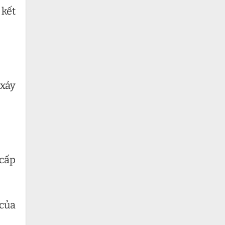
 kết
 xảy
 cấp
 của