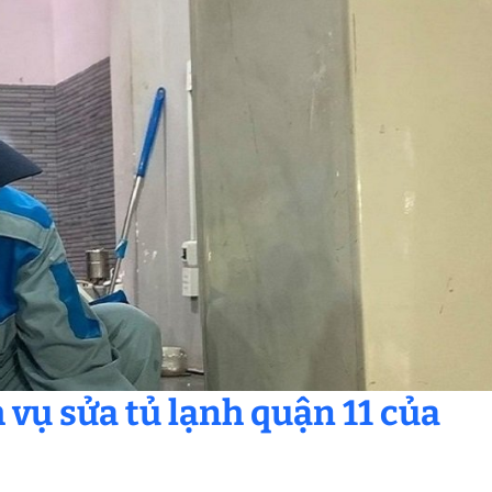
h vụ sửa tủ lạnh quận 11 của