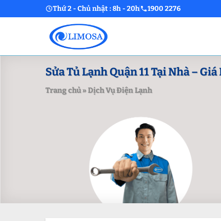
Skip
Thứ 2 - Chủ nhật : 8h - 20h
1900 2276
to
content
Sửa Tủ Lạnh Quận 11 Tại Nhà – Giá 
Trang chủ
»
Dịch Vụ Điện Lạnh