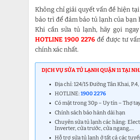
Không chỉ giải quyết vấn đề hiện tại
bảo trì để đảm bảo tủ lạnh của bạn 
Khi cần sửa tủ lạnh, hãy gọi nga
HOTLINE 1900 2276
để được tư vấn
chính xác nhất.
DỊCH VỤ SỬA TỦ LẠNH QUẬN 11 TẠI NH
Địa chỉ: 124/15 Đường Tân Khai, P.
HOTLINE:
1900 2276
Có mặt trong 30p – Uy tín – Thợ ta
Chính sách bảo hành dài hạn
Chuyên sửa tủ lạnh các hãng: Elec
Inverter, cửa trước, cửa ngang,…
Hỗ trợ sửa tủ lạnh ở tất cả các tu