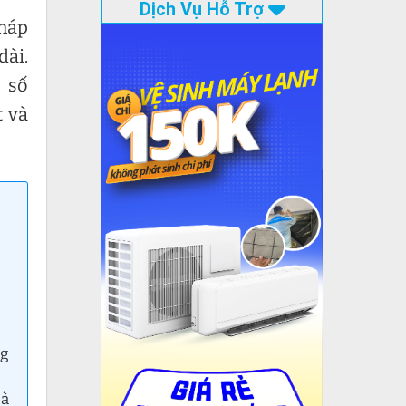
Dịch Vụ Hỗ Trợ
pháp
dài.
 số
t và
ng
Hà