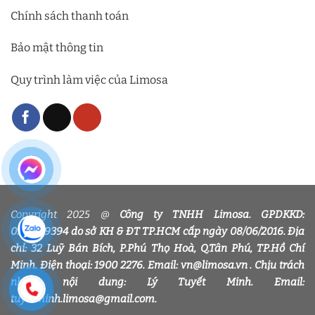
Chính sách thanh toán
Bảo mật thông tin
Quy trình làm việc của Limosa
Copyright 2025 @
Công ty TNHH Limosa. GPDKKD:
0318339394 do sở KH & ĐT TP.HCM cấp ngày 08/06/2016. Địa
chỉ: 32 Luỹ Bán Bích, P.Phú Thọ Hoà, Q.Tân Phú, TP.Hồ Chí
Minh. Điện thoại: 1900 2276. Email: vn@limosa.vn . Chịu trách
nhiệm nội dung: Lý Tuyết Minh. Email:
tuyetminh.limosa@gmail.com.