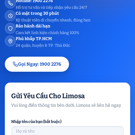
Hotline: 1900 2276
Hỗ trợ tư vấn và tiếp nhận yêu cầu 24/7
Có mặt trong 30 phút
Kỹ thuật viên di chuyển nhanh, đúng hẹn
Bảo hành dài hạn
Cam kết linh kiện chính hãng 100%
Phủ khắp TP.HCM
24 quận, huyện & TP. Thủ Đức
Gọi Ngay: 1900 2276
Gửi Yêu Cầu Cho Limosa
Vui lòng điền thông tin bên dưới, Limosa sẽ liên hệ ngay.
Nhập tên của bạn (bắt buộc)