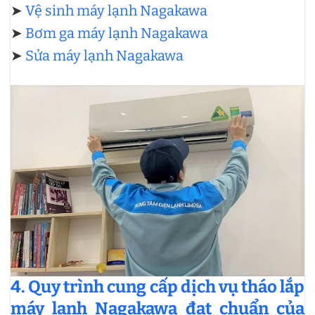
➤
Vệ sinh máy lạnh Nagakawa
➤
Bơm ga máy lạnh Nagakawa
➤
Sửa máy lạnh Nagakawa
4. Quy trình cung cấp dịch vụ tháo lắp
máy lạnh Nagakawa đạt chuẩn của