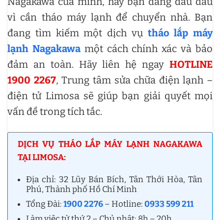
Nagakawa của mình, hay bạn đang đau đầu
vì cần tháo máy lạnh để chuyển nhà. Bạn
đang tìm kiếm một dịch vụ
tháo lắp máy
lạnh Nagakawa
một cách chính xác và bảo
đảm an toàn. Hãy liên hệ ngay
HOTLINE
1900 2267
, Trung tâm sửa chữa điện lạnh –
điện tử Limosa sẽ giúp bạn giải quyết mọi
vấn đề trong tích tắc.
DỊCH VỤ THÁO LẮP MÁY LẠNH NAGAKAWA
TẠI LIMOSA:
Địa chỉ: 32 Lũy Bán Bích, Tân Thới Hòa, Tân
Phú, Thành phố Hồ Chí Minh
Tổng Đài:
1900 2276
– Hotline:
0933 599 211
Làm việc từ thứ 2 – Chủ nhật: 8h – 20h