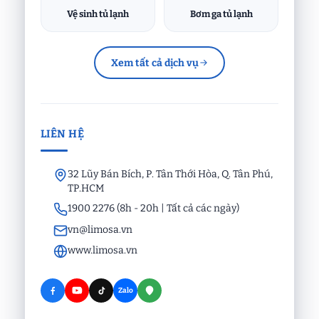
Vệ sinh tủ lạnh
Bơm ga tủ lạnh
Xem tất cả dịch vụ
LIÊN HỆ
32 Lũy Bán Bích, P. Tân Thới Hòa, Q. Tân Phú,
TP.HCM
1900 2276 (8h - 20h | Tất cả các ngày)
vn@limosa.vn
www.limosa.vn
Zalo