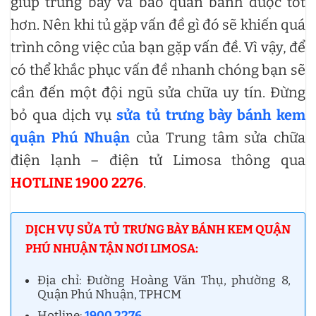
giúp trưng bày và bảo quản bánh được tốt
hơn. Nên khi tủ gặp vấn đề gì đó sẽ khiến quá
trình công việc của bạn gặp vấn đề. Vì vậy, để
có thể khắc phục vấn đề nhanh chóng bạn sẽ
cần đến một đội ngũ sửa chữa uy tín. Đừng
bỏ qua dịch vụ
sửa tủ trưng bày bánh kem
quận Phú Nhuận
của Trung tâm sửa chữa
điện lạnh – điện tử Limosa thông qua
HOTLINE 1900 2276
.
DỊCH VỤ SỬA TỦ TRƯNG BÀY BÁNH KEM QUẬN
PHÚ NHUẬN TẬN NƠI LIMOSA:
Địa chỉ: Đường Hoàng Văn Thụ, phường 8,
Quận Phú Nhuận, TPHCM
Hotline:
1900 2276