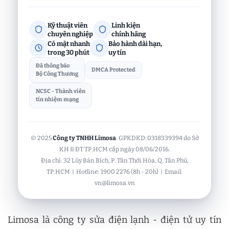
Kỹ thuật viên
Linh kiện
chuyên nghiệp
chính hãng
Có mặt nhanh
Bảo hành dài hạn,
trong 30 phút
uy tín
Đã thông báo
DMCA Protected
Bộ Công Thương
NCSC - Thành viên
tín nhiệm mạng
© 2025
Công ty TNHH Limosa
. GPKDKD: 0318339394 do Sở
KH & ĐT TP.HCM cấp ngày 08/06/2016.
Địa chỉ: 32 Lũy Bán Bích, P. Tân Thới Hòa, Q. Tân Phú,
TP.HCM | Hotline: 1900 2276 (8h - 20h) | Email:
vn@limosa.vn
Limosa là công ty sửa điện lạnh - điện tử uy tín