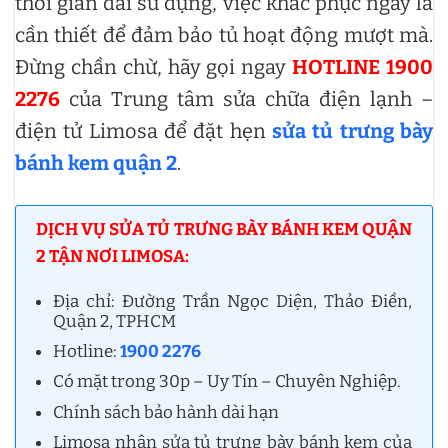
thời gian dài sử dụng, việc khắc phục ngay là
cần thiết để đảm bảo tủ hoạt động mượt mà.
Đừng chần chừ, hãy gọi ngay
HOTLINE 1900
2276
của Trung tâm sửa chữa điện lạnh –
điện tử Limosa để đặt hẹn
sửa tủ trưng bày
bánh kem quận 2
.
DỊCH VỤ SỬA TỦ TRƯNG BÀY BÁNH KEM QUẬN
2 TẬN NƠI LIMOSA:
Địa chỉ: Đường Trần Ngọc Diện, Thảo Điền,
Quận 2, TPHCM
Hotline:
1900 2276
Có mặt trong 30p – Uy Tín – Chuyên Nghiệp.
Chính sách bảo hành dài hạn
Limosa nhận sửa tủ trưng bày bánh kem của