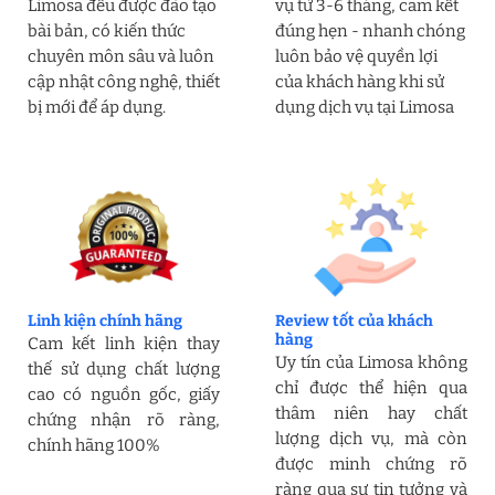
Limosa đều được đào tạo
vụ từ 3-6 tháng, cam kết
bài bản, có kiến thức
đúng hẹn - nhanh chóng
chuyên môn sâu và luôn
luôn bảo vệ quyền lợi
cập nhật công nghệ, thiết
của khách hàng khi sử
bị mới để áp dụng.
dụng dịch vụ tại Limosa
Linh kiện chính hãng
Review tốt của khách
hàng
Cam kết linh kiện thay
Uy tín của Limosa không
thế sử dụng chất lượng
chỉ được thể hiện qua
cao có nguồn gốc, giấy
thâm niên hay chất
chứng nhận rõ ràng,
lượng dịch vụ, mà còn
chính hãng 100%
được minh chứng rõ
ràng qua sự tin tưởng và