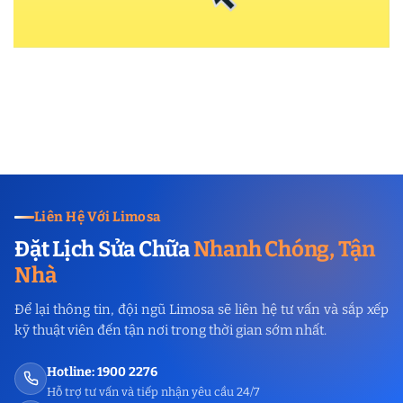
Liên Hệ Với Limosa
Đặt Lịch Sửa Chữa
Nhanh Chóng, Tận
Nhà
Để lại thông tin, đội ngũ Limosa sẽ liên hệ tư vấn và sắp xếp
kỹ thuật viên đến tận nơi trong thời gian sớm nhất.
Hotline: 1900 2276
Hỗ trợ tư vấn và tiếp nhận yêu cầu 24/7