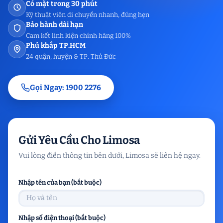
Có mặt trong 30 phút
Kỹ thuật viên di chuyển nhanh, đúng hẹn
Bảo hành dài hạn
Cam kết linh kiện chính hãng 100%
Phủ khắp TP.HCM
24 quận, huyện & TP. Thủ Đức
Gọi Ngay: 1900 2276
Gửi Yêu Cầu Cho Limosa
Vui lòng điền thông tin bên dưới, Limosa sẽ liên hệ ngay.
Nhập tên của bạn (bắt buộc)
Nhập số điện thoại (bắt buộc)