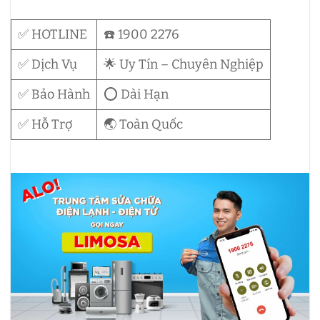
✅ HOTLINE
☎️ 1900 2276
✅ Dịch Vụ
🌟 Uy Tín – Chuyên Nghiệp
✅ Bảo Hành
⭕ Dài Hạn
✅ Hỗ Trợ
🌏 Toàn Quốc