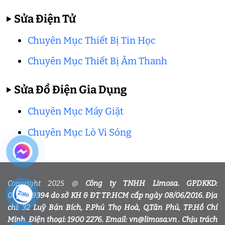
▶
Sửa Điện Tử
Chuyên Mục Thiết Bị Tin Học
Chuyên Mục Thiết Bị Âm Thanh
▶
Sửa Đồ Điện Gia Dụng
Chuyên Mục Máy Giặt
Chuyên Mục Lò Vi Sóng
Copyright 2025 @
Công ty TNHH Limosa. GPDKKD:
0318339394 do sở KH & ĐT TP.HCM cấp ngày 08/06/2016. Địa
chỉ: 32 Luỹ Bán Bích, P.Phú Thọ Hoà, Q.Tân Phú, TP.Hồ Chí
Minh. Điện thoại: 1900 2276. Email: vn@limosa.vn . Chịu trách