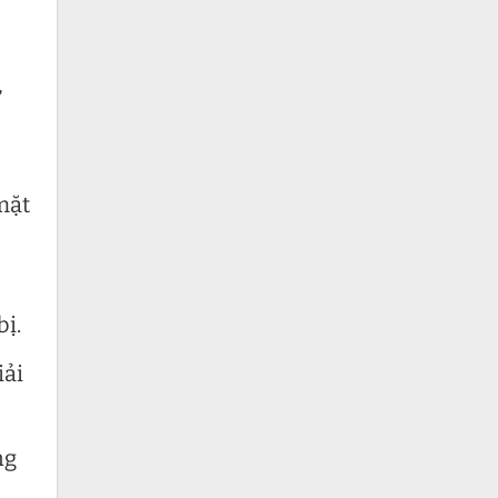
,
mặt
bị.
iải
ng