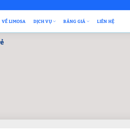
VỀ LIMOSA
DỊCH VỤ
BẢNG GIÁ
LIÊN HỆ
rẻ