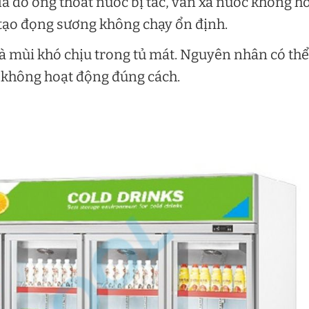
là do ống thoát nước bị tắc, van xả nước không h
tạo đọng sương không chạy ổn định.
là mùi khó chịu trong tủ mát. Nguyên nhân có thể
c không hoạt động đúng cách.