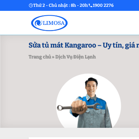
Skip
Thứ 2 - Chủ nhật : 8h - 20h
1900 2276
to
content
Sửa tủ mát Kangaroo – Uy tín, giá 
Trang chủ
»
Dịch Vụ Điện Lạnh