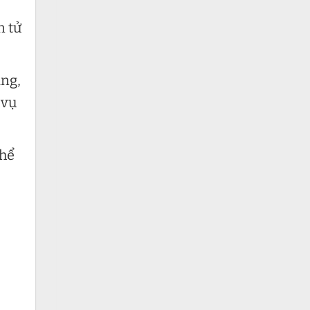
n tử
ãng,
 vụ
thể