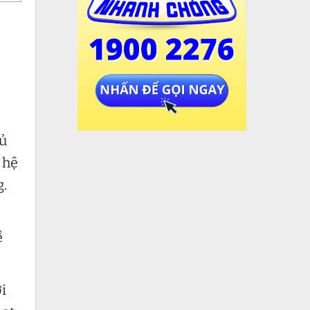
đủ
 hệ
g.
ề
i