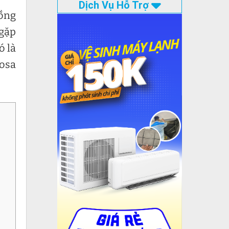
Dịch Vụ Hỗ Trợ
đồng
 gặp
ó là
mosa