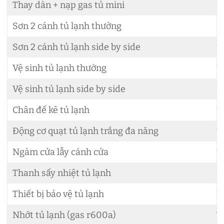
Thay dàn + nạp gas tủ mini
8
Sơn 2 cánh tủ lạnh thường
8
Sơn 2 cánh tủ lạnh side by side
1
Vệ sinh tủ lạnh thường
1
Vệ sinh tủ lạnh side by side
3
Chân đế kê tủ lạnh
1
Động cơ quạt tủ lạnh trắng đa năng
1
Ngàm cửa lẫy cánh cửa
1
Thanh sấy nhiệt tủ lạnh
2
Thiết bị bảo vệ tủ lạnh
1
Nhớt tủ lạnh (gas r600a)
7