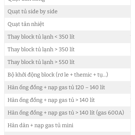
Quạt tủ side by side
8
Quạt tản nhiệt
1
Thay block tủ lạnh < 350 lít
1
Thay block tủ lạnh > 350 lít
2
Thay block tủ lạnh > 550 lít
3
Bộ khởi động block (rơ le + themic + tụ…)
6
Hàn ống đồng + nạp gas tủ 120 – 140 lít
9
Hàn ống đồng + nạp gas tủ > 140 lít
1
Hàn ống đồng + nạp gas tủ > 140 lít (gas 600A)
1
Hàn dàn + nạp gas tủ mini
5