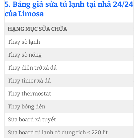
5. Bảng giá sửa tủ lạnh tại nhà 24/24
của Limosa
HẠNG MỤC SỬA CHỮA
Đ
Thay sò lạnh
2
Thay sò nóng
2
Thay điện trở xả đá
3
Thay timer xả đá
4
Thay thermostat
5
Thay bóng đèn
1
Sửa board xả tuyết
5
Sửa board tủ lạnh có dung tích < 220 lít
5