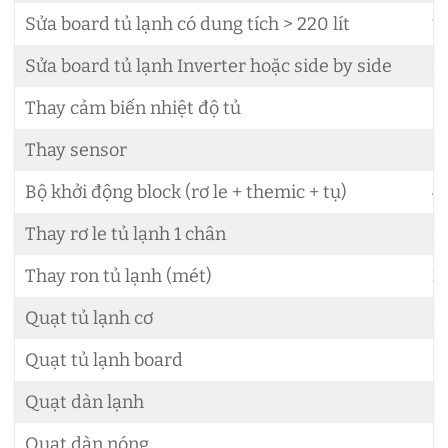
Sửa board tủ lạnh có dung tích > 220 lít
1
Sửa board tủ lạnh Inverter hoặc side by side
5
Thay cảm biến nhiệt độ tủ
6
Thay sensor
8
Bộ khởi động block (rơ le + themic + tụ)
4
Thay rơ le tủ lạnh 1 chân
3
Thay ron tủ lạnh (mét)
2
Quạt tủ lạnh cơ
3
Quạt tủ lạnh board
5
Quạt dàn lạnh
6
Quạt dàn nóng
6