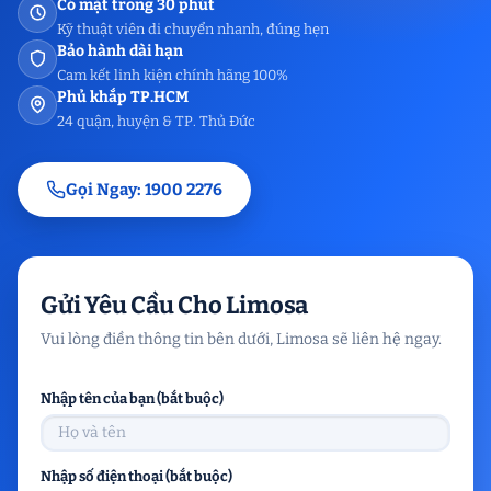
Có mặt trong 30 phút
Kỹ thuật viên di chuyển nhanh, đúng hẹn
Bảo hành dài hạn
Cam kết linh kiện chính hãng 100%
Phủ khắp TP.HCM
24 quận, huyện & TP. Thủ Đức
Gọi Ngay: 1900 2276
Gửi Yêu Cầu Cho Limosa
Vui lòng điền thông tin bên dưới, Limosa sẽ liên hệ ngay.
Nhập tên của bạn (bắt buộc)
Nhập số điện thoại (bắt buộc)