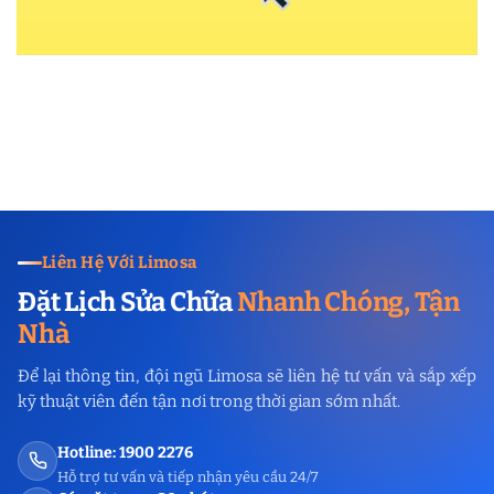
Liên Hệ Với Limosa
Đặt Lịch Sửa Chữa
Nhanh Chóng, Tận
Nhà
Để lại thông tin, đội ngũ Limosa sẽ liên hệ tư vấn và sắp xếp
kỹ thuật viên đến tận nơi trong thời gian sớm nhất.
Hotline: 1900 2276
Hỗ trợ tư vấn và tiếp nhận yêu cầu 24/7