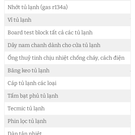
Nhớt tủ lạnh (gas r134a)
8
Vỉ tủ lạnh
1
Board test block tất cả các tủ lạnh
9
Dây nam chanh dành cho cửa tủ lạnh
3
Ống thuỷ tinh chịu nhiệt chống cháy, cách điện
5
Băng keo tủ lạnh
4
Cáp tủ lạnh các loại
3
Tấm bạt phủ tủ lạnh
3
Tecmic tủ lạnh
2
Phin lọc tủ lạnh
2
Dàn tản nhiệt
1