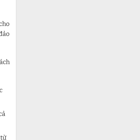
 cho
 đảo
hách
c
cả
 từ