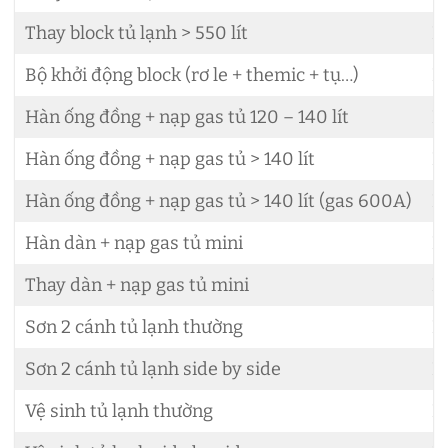
Thay block tủ lạnh > 550 lít
L
Bộ khởi động block (rơ le + themic + tụ…)
L
Hàn ống đồng + nạp gas tủ 120 – 140 lít
L
Hàn ống đồng + nạp gas tủ > 140 lít
L
Hàn ống đồng + nạp gas tủ > 140 lít (gas 600A)
L
Hàn dàn + nạp gas tủ mini
L
Thay dàn + nạp gas tủ mini
L
Sơn 2 cánh tủ lạnh thường
L
Sơn 2 cánh tủ lạnh side by side
L
Vệ sinh tủ lạnh thường
L