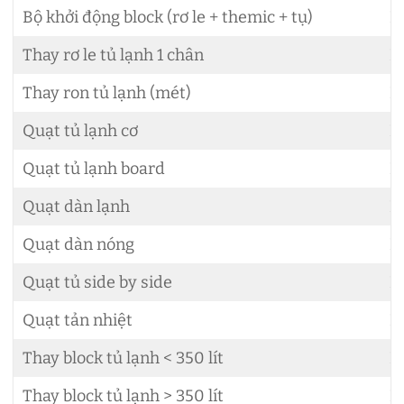
Bộ khởi động block (rơ le + themic + tụ)
L
Thay rơ le tủ lạnh 1 chân
L
Thay ron tủ lạnh (mét)
L
Quạt tủ lạnh cơ
L
Quạt tủ lạnh board
L
Quạt dàn lạnh
L
Quạt dàn nóng
L
Quạt tủ side by side
L
Quạt tản nhiệt
L
Thay block tủ lạnh < 350 lít
L
Thay block tủ lạnh > 350 lít
L