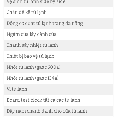
Vệ sinh tủ lạnh side by side
L
Chân đế kê tủ lạnh
L
Động cơ quạt tủ lạnh trắng đa năng
L
Ngàm cửa lẫy cánh cửa
L
Thanh sấy nhiệt tủ lạnh
L
Thiết bị bảo vệ tủ lạnh
L
Nhớt tủ lạnh (gas r600a)
L
Nhớt tủ lạnh (gas r134a)
L
Vỉ tủ lạnh
L
Board test block tất cả các tủ lạnh
L
Dây nam chanh dành cho cửa tủ lạnh
L