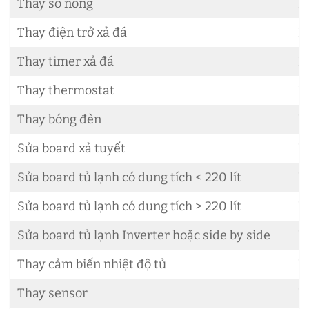
Thay sò nóng
L
Thay điện trở xả đá
L
Thay timer xả đá
L
Thay thermostat
L
Thay bóng đèn
L
Sửa board xả tuyết
L
Sửa board tủ lạnh có dung tích < 220 lít
L
Sửa board tủ lạnh có dung tích > 220 lít
L
Sửa board tủ lạnh Inverter hoặc side by side
L
Thay cảm biến nhiệt độ tủ
L
Thay sensor
L