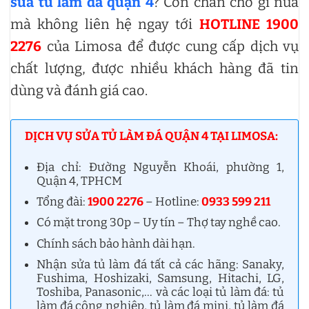
sửa tủ làm đá quận 4
? Còn chần chờ gì nữa
mà không liên hệ ngay tới
HOTLINE 1900
2276
của Limosa để được cung cấp dịch vụ
chất lượng, được nhiều khách hàng đã tin
dùng và đánh giá cao.
DỊCH VỤ SỬA TỦ LÀM ĐÁ QUẬN 4 TẠI LIMOSA:
Địa chỉ: Đường Nguyễn Khoái, phường 1,
Quận 4, TPHCM
Tổng đài:
1900 2276
– Hotline:
0933 599 211
Có mặt trong 30p – Uy tín – Thợ tay nghề cao.
Chính sách bảo hành dài hạn.
Nhận sửa tủ làm đá tất cả các hãng: Sanaky,
Fushima, Hoshizaki, Samsung, Hitachi, LG,
Toshiba, Panasonic,… và các loại tủ làm đá: tủ
làm đá công nghiệp, tủ làm đá mini, tủ làm đá