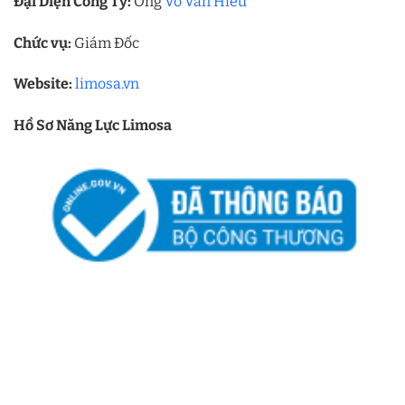
Đại Diện Công Ty:
Ông
Võ Văn Hiếu
Chức vụ:
Giám Đốc
Website:
limosa.vn
Hồ Sơ Năng Lực Limosa