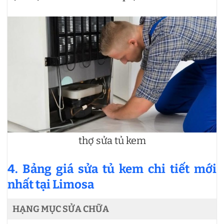
thợ sửa tủ kem
4. Bảng giá sửa tủ kem chi tiết mới
nhất tại Limosa
HẠNG MỤC SỬA CHỮA
Đ