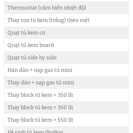
Thermostat (cảm biến nhiệt độ)
6
Thay ron tủ kem (trắng) theo mét
2
Quạt tủ kem cơ
6
Quạt tủ kem board
1
Quạt tủ side by side
2
Hàn dàn + nạp gas tủ mini
6
Thay dàn + nạp gas tủ mini
6
Thay block tủ kem < 350 lít
2
Thay block tủ kem > 350 lít
3
Thay block tủ kem > 550 lít
4
Vệ sinh tủ kem thường
L