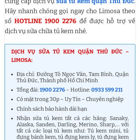
cung cấp dịch vụ
sửa tủ kem quận Thủ Đức
.
Hãy nhanh chóng gọi ngay cho Limosa theo
số
HOTLINE 1900 2276
để được hỗ trợ về
dịch vụ sửa chữa tủ kem nhé.
DỊCH VỤ SỬA TỦ KEM QUẬN THỦ ĐỨC –
LIMOSA:
Địa chỉ: Đường Tô Ngọc Vân, Tam Bình, Quận
Thủ Đức, Thành phố Hồ Chí Minh
Tổng đài:
1900 2276
– Hotline:
0933 599 211
Có mặt trong 30p – Uy Tín – Chuyên nghiệp
Chính sách bảo hành dài hạn
Nhận sửa tủ kem tất cả các hãng: Sanaky,
Alaska, Sanden, Darling, Merino, Sharp,… với
tất cả các loại tủ kem như: Tủ kem mini, tủ
đựng bánh kem, tủ đựng kem ly, tủ đựng kem