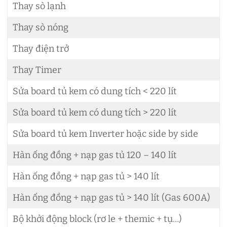
Thay sò lạnh
2
Thay sò nóng
2
Thay điện trở
3
Thay Timer
3
Sửa board tủ kem có dung tích < 220 lít
6
Sửa board tủ kem có dung tích > 220 lít
1
Sửa board tủ kem Inverter hoặc side by side
1
Hàn ống đồng + nạp gas tủ 120 – 140 lít
1
Hàn ống đồng + nạp gas tủ > 140 lít
1
Hàn ống đồng + nạp gas tủ > 140 lít (Gas 600A)
1
Bộ khởi động block (rơ le + themic + tụ…)
5