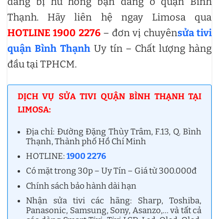
đang bị hư hỏng bạn đang ở quận Bình
Thạnh. Hãy liên hệ ngay Limosa qua
HOTLINE 1900 2276
– đơn vị chuyên
sửa tivi
quận Bình Thạnh
Uy tín – Chất lượng hàng
đầu tại TPHCM.
DỊCH VỤ SỬA TIVI QUẬN BÌNH THẠNH TẠI
LIMOSA:
Địa chỉ: Đường Đặng Thùy Trâm, F.13, Q. Bình
Thạnh, Thành phố Hồ Chí Minh
HOTLINE:
1900 2276
Có mặt trong 30p – Uy Tín – Giá từ 300.000đ
Chính sách bảo hành dài hạn
Nhận sửa tivi các hãng: Sharp, Toshiba,
Panasonic, Samsung, Sony, Asanzo,… và tất cả