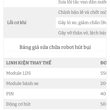
Sưa lỗi tắc van dẫn nước
Chỉnh bản lề và chốt mở
Lỗi cơ khí
Gãy lò xo, giảm chấn (Bu
Gãy vỡ thân vỏ, lệch bánh
Bảng giá sửa chữa robot hút bụi
LINH KIỆN THAY THẾ
ĐƠN
Module LDS
550.
Module bánh xe
200.
PIN
400.
Động cơ hút
500.