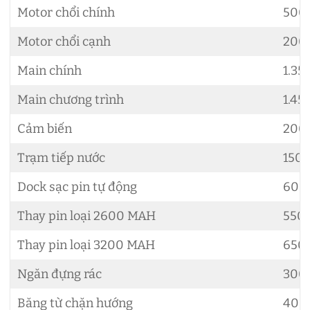
Motor chổi chính
500.
Motor chổi cạnh
200.
Main chính
1.35
Main chương trình
1.45
Cảm biến
200.
Trạm tiếp nước
150.
Dock sạc pin tự động
600
Thay pin loại 2600 MAH
550
Thay pin loại 3200 MAH
650
Ngăn đựng rác
300.
Băng từ chặn hướng
400.