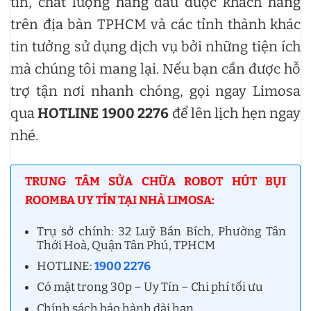
tín, chất lượng hàng đầu được khách hàng
trên địa bàn TPHCM và các tỉnh thành khác
tin tưởng sử dụng dịch vụ bởi những tiện ích
mà chúng tôi mang lại. Nếu bạn cần được hỗ
trợ tận nơi nhanh chóng, gọi ngay Limosa
qua
HOTLINE 1900 2276
để lên lịch hẹn ngay
nhé.
TRUNG TÂM SỬA CHỮA ROBOT HÚT BỤI
ROOMBA UY TÍN TẠI NHÀ LIMOSA:
Trụ sở chính: 32 Luỹ Bán Bích, Phường Tân
Thới Hoà, Quận Tân Phú, TPHCM
HOTLINE:
1900 2276
Có mặt trong 30p – Uy Tín – Chi phí tối ưu
Chính sách bảo hành dài hạn