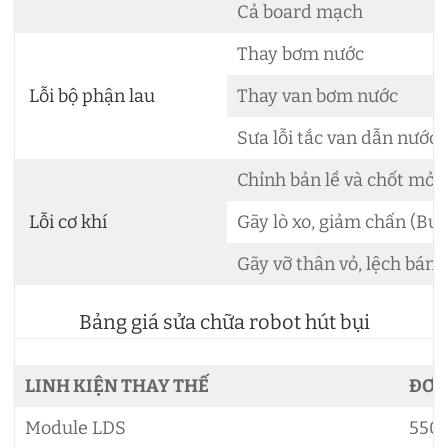
Cả board mạch
Thay bơm nước
Lỗi bộ phận lau
Thay van bơm nước
Sưa lỗi tắc van dẫn nước
Chỉnh bản lề và chốt mở
Lỗi cơ khí
Gãy lò xo, giảm chấn (Bu
Gãy vỡ thân vỏ, lệch bánh
Bảng giá sửa chữa robot hút bụi
LINH KIỆN THAY THẾ
ĐƠN
Module LDS
550.