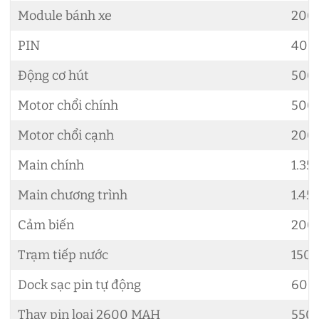
Module bánh xe
200.
PIN
400.
Động cơ hút
500.
Motor chổi chính
500.
Motor chổi cạnh
200.
Main chính
1.35
Main chương trình
1.45
Cảm biến
200.
Trạm tiếp nước
150.
Dock sạc pin tự động
600
Thay pin loại 2600 MAH
550