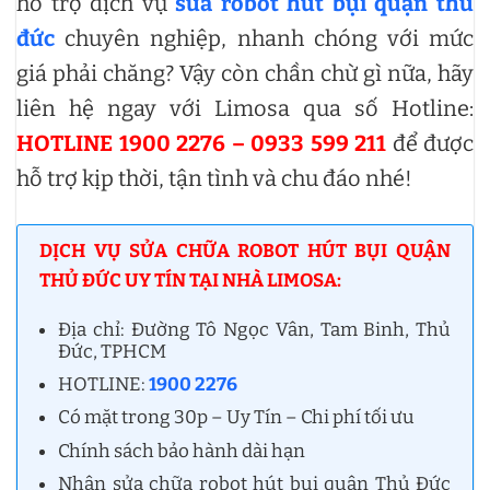
hỗ trợ dịch vụ
sửa robot hút bụi quận thủ
đức
chuyên nghiệp, nhanh chóng với mức
giá phải chăng? Vậy còn chần chừ gì nữa, hãy
liên hệ ngay với Limosa qua số Hotline:
HOTLINE 1900 2276 – 0933 599 211
để được
hỗ trợ kịp thời, tận tình và chu đáo nhé!
DỊCH VỤ SỬA CHỮA ROBOT HÚT BỤI QUẬN
THỦ ĐỨC UY TÍN TẠI NHÀ LIMOSA:
Địa chỉ: Đường Tô Ngọc Vân, Tam Binh, Thủ
Đức, TPHCM
HOTLINE:
1900 2276
Có mặt trong 30p – Uy Tín – Chi phí tối ưu
Chính sách bảo hành dài hạn
Nhận sửa chữa robot hút bụi quận Thủ Đức