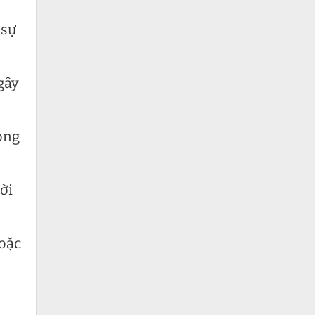
 sự
gây
hỏng
ời
hoặc