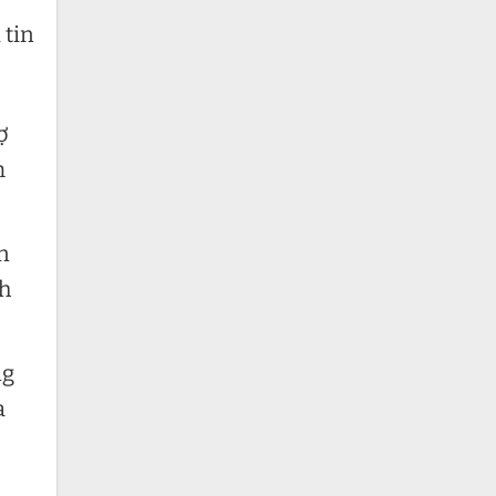
 tin
ợ
m
n
nh
ng
a