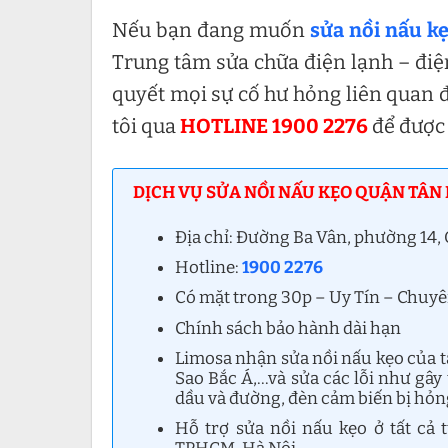
Nếu bạn đang muốn
sửa nồi nấu k
Trung tâm sửa chữa điện lạnh – điện
quyết mọi sự cố hư hỏng liên quan 
tôi qua
HOTLINE 1900 2276
để được 
DỊCH VỤ SỬA NỒI NẤU KẸO QUẬN TÂN 
Địa chỉ: Đường Ba Vân, phường 14
Hotline:
1900 2276
Có mặt trong 30p – Uy Tín – Chuy
Chính sách bảo hành dài hạn
Limosa nhận sửa nồi nấu kẹo của t
Sao Bắc Á,…và sửa các lỗi như gây 
dầu và đường, đèn cảm biến bị hỏng
Hỗ trợ sửa nồi nấu kẹo ở tất cả