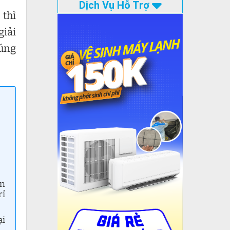
Dịch Vụ Hỗ Trợ
 thì
giải
húng
ân
rỉ
ại