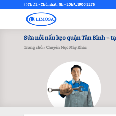
Skip
Thứ 2 - Chủ nhật : 8h - 20h
1900 2276
to
content
Sửa nồi nấu kẹo quận Tân Bình – tại
Trang chủ
»
Chuyên Mục Máy Khác