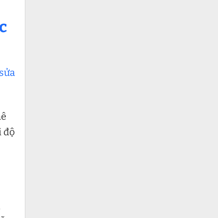
c
sửa
mê
i độ
n