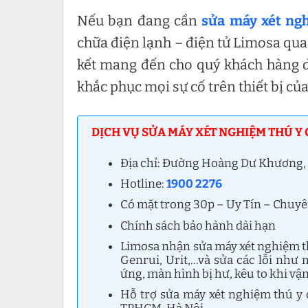
Nếu bạn đang cần
sửa máy xét ng
chữa điện lạnh – điện tử Limosa qu
kết mang đến cho quý khách hàng d
khắc phục mọi sự cố trên thiết bị của
DỊCH VỤ SỬA MÁY XÉT NGHIỆM THÚ Y 
Địa chỉ: Đường Hoàng Dư Khương,
Hotline:
1900 2276
Có mặt trong 30p – Uy Tín – Chuy
Chính sách bảo hành dài hạn
Limosa nhận sửa máy xét nghiệm t
Genrui, Urit,…và sửa các lỗi như
ứng, màn hình bị hư, kêu to khi vậ
Hỗ trợ sửa máy xét nghiệm thú y 