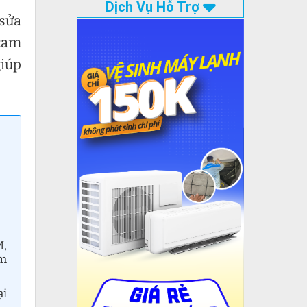
Dịch Vụ Hỗ Trợ
 sửa
 cam
giúp
M,
ảm
ại