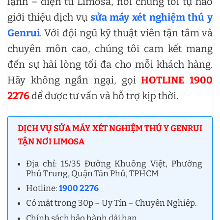
lạnh – điện tử Limosa, nơi chúng tôi tự hào
giới thiệu dịch vụ
sửa máy xét nghiệm thú y
Genrui
. Với đội ngũ kỹ thuật viên tận tâm và
chuyên môn cao, chúng tôi cam kết mang
đến sự hài lòng tối đa cho mỗi khách hàng.
Hãy không ngần ngại, gọi
HOTLINE 1900
2276
để được tư vấn và hỗ trợ kịp thời.
DỊCH VỤ SỬA MÁY XÉT NGHIỆM THÚ Y GENRUI
TẬN NƠI LIMOSA
Địa chỉ: 15/35 Đường Khuông Việt, Phường
Phú Trung, Quận Tân Phú, TPHCM
Hotline:
1900 2276
Có mặt trong 30p – Uy Tín – Chuyên Nghiệp.
Chính sách bảo hành dài hạn