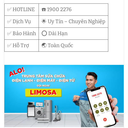
✅ HOTLINE
☎️ 1900 2276
✅ Dịch Vụ
🌟 Uy Tín – Chuyên Nghiệp
✅ Bảo Hành
⭕ Dài Hạn
✅ Hỗ Trợ
🌏 Toàn Quốc