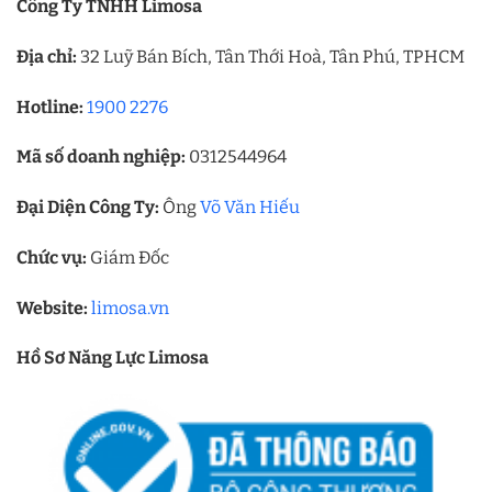
Công Ty TNHH Limosa
Địa chỉ:
32 Luỹ Bán Bích, Tân Thới Hoà, Tân Phú, TPHCM
Hotline:
1900 2276
Mã số doanh nghiệp:
0312544964
Đại Diện Công Ty:
Ông
Võ Văn Hiếu
Chức vụ:
Giám Đốc
Website:
limosa.vn
Hồ Sơ Năng Lực Limosa