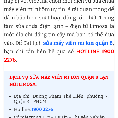
nắp bị vỡ, việc lựa chọn một dịch vụ sửa chữa
máy viền mí nhôm uy tín là rất quan trọng để
đảm bảo hiệu suất hoạt động tốt nhất. Trung
tâm sửa chữa điện lạnh – điện tử Limosa là
một địa chỉ đáng tin cậy mà bạn có thể dựa
vào. Để đặt lịch
sửa máy viền mí lon quận 8
,
bạn chỉ cần liên hệ qua số
HOTLINE 1900
2276
.
DỊCH VỤ SỬA MÁY VIỀN MÍ LON QUẬN 8 TẬN
NƠI LIMOSA:
Địa chỉ: Đường Phạm Thế Hiển, phường 7,
Quận 8, TPHCM
Hotline:
1900 2276
Có mặt trong 30p – Uy Tín – Chuyên Nghiệp.