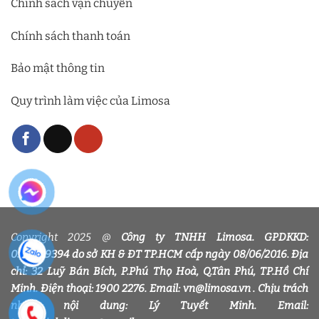
Chính sách vận chuyển
Chính sách thanh toán
Bảo mật thông tin
Quy trình làm việc của Limosa
Copyright 2025 @
Công ty TNHH Limosa. GPDKKD:
0318339394 do sở KH & ĐT TP.HCM cấp ngày 08/06/2016. Địa
chỉ: 32 Luỹ Bán Bích, P.Phú Thọ Hoà, Q.Tân Phú, TP.Hồ Chí
Minh. Điện thoại: 1900 2276. Email: vn@limosa.vn . Chịu trách
nhiệm nội dung: Lý Tuyết Minh. Email: