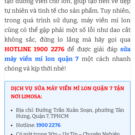
tạo đường viền cho lon, giúp tạo nên vẻ đẹp
tự nhiên và tinh tế cho sản phẩm. Tuy nhiên,
trong quá trình sử dụng, máy viền mí lon
cũng có thể gặp phải một số lỗi như dao cắt
không sắc, đừng lo lắng mà hãy gọi qua
HOTLINE 1900 2276
để được giải đáp
sửa
máy viền mí lon quận 7
một cách nhanh
chóng và kịp thời nhé!
DỊCH VỤ SỬA MÁY VIỀN MÍ LON QUẬN 7 TẬN
NƠI LIMOSA:
Địa chỉ: Đường Trần Xuân Soạn, phường Tân
Hưng, Quận 7, TPHCM
Hotline:
1900 2276
Có mặt trong 30p – Uy Tín – Chuyên Nghiệp.