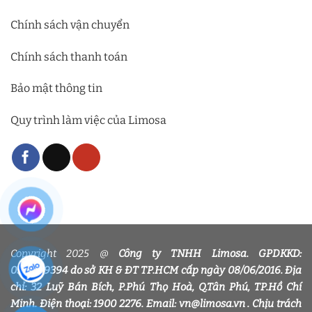
Chính sách vận chuyển
Chính sách thanh toán
Bảo mật thông tin
Quy trình làm việc của Limosa
Copyright 2025 @
Công ty TNHH Limosa. GPDKKD:
0318339394 do sở KH & ĐT TP.HCM cấp ngày 08/06/2016. Địa
chỉ: 32 Luỹ Bán Bích, P.Phú Thọ Hoà, Q.Tân Phú, TP.Hồ Chí
Minh. Điện thoại: 1900 2276. Email: vn@limosa.vn . Chịu trách