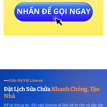
Liên Hệ Với Limosa
Đặt Lịch Sửa Chữa
Nhanh Chóng, Tận
Nhà
Để lại thông tin, đội ngũ Limosa sẽ liên hệ tư vấn và sắp xếp