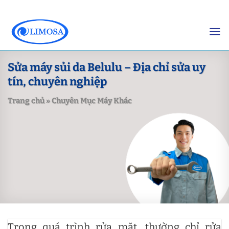
Skip
to
content
Sửa máy sủi da Belulu – Địa chỉ sửa uy
tín, chuyên nghiệp
Trang chủ
»
Chuyên Mục Máy Khác
Trong quá trình rửa mặt, thường chỉ rửa