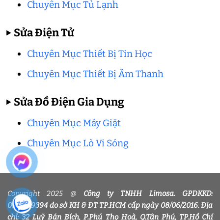
Chuyên Mục Tủ Lạnh
▶
Sửa Điện Tử
Chuyên Mục Thiết Bị Tin Học
Chuyên Mục Thiết Bị Âm Thanh
▶
Sửa Đồ Điện Gia Dụng
Chuyên Mục Máy Giặt
Chuyên Mục Lò Vi Sóng
Copyright 2025 @
Công ty TNHH Limosa. GPDKKD:
0318339394 do sở KH & ĐT TP.HCM cấp ngày 08/06/2016. Địa
chỉ: 32 Luỹ Bán Bích, P.Phú Thọ Hoà, Q.Tân Phú, TP.Hồ Chí