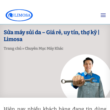
Skip
to
content
Sửa máy sủi da – Giá rẻ, uy tín, thợ kỹ |
Limosa
Trang chủ
»
Chuyên Mục Máy Khác
Hiện nay nhiều khách hàng đang tin dùng