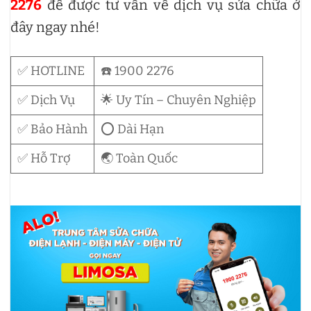
2276
để được tư vấn về dịch vụ sửa chữa ở
đây ngay nhé!
✅ HOTLINE
☎️ 1900 2276
✅ Dịch Vụ
🌟 Uy Tín – Chuyên Nghiệp
✅ Bảo Hành
⭕ Dài Hạn
✅ Hỗ Trợ
🌏 Toàn Quốc