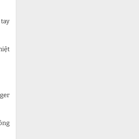
 tay
hiệt
iger
công