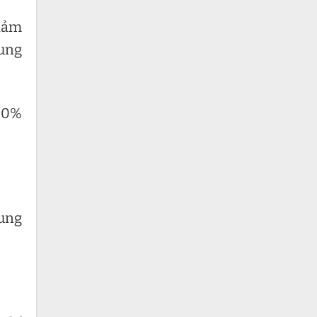
giảm
rung
100%
rung