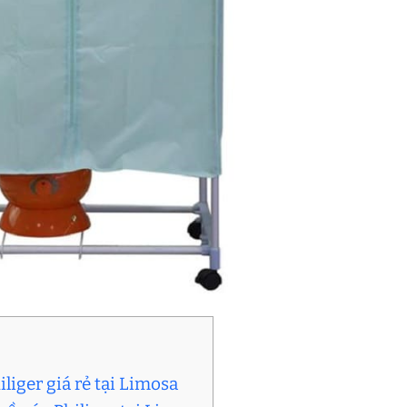
liger giá rẻ tại Limosa