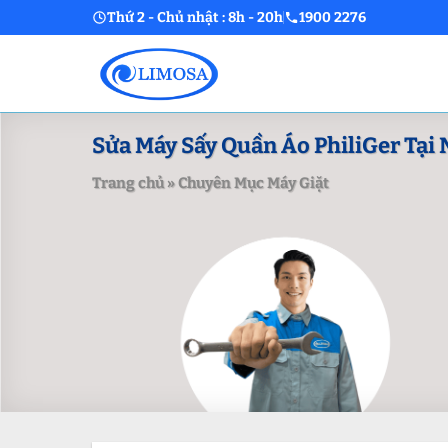
Skip
Thứ 2 - Chủ nhật : 8h - 20h
1900 2276
to
content
Sửa Máy Sấy Quần Áo PhiliGer Tại 
Trang chủ
»
Chuyên Mục Máy Giặt